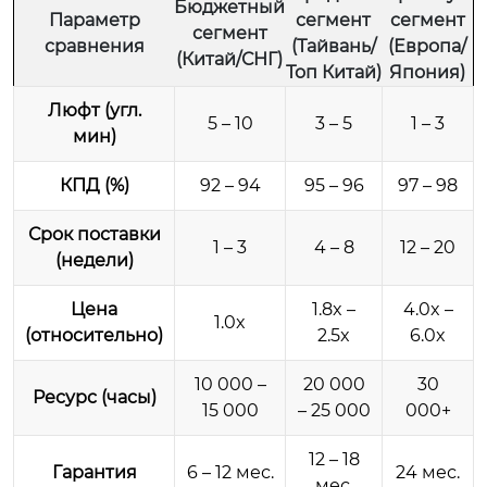
Бюджетный
Параметр
сегмент
сегмент
сегмент
сравнения
(Тайвань/
(Европа/
(Китай/СНГ)
Топ Китай)
Япония)
Люфт (угл.
5 – 10
3 – 5
1 – 3
мин)
КПД (%)
92 – 94
95 – 96
97 – 98
Срок поставки
1 – 3
4 – 8
12 – 20
(недели)
Цена
1.8x –
4.0x –
1.0x
(относительно)
2.5x
6.0x
10 000 –
20 000
30
Ресурс (часы)
15 000
– 25 000
000+
12 – 18
Гарантия
6 – 12 мес.
24 мес.
мес.