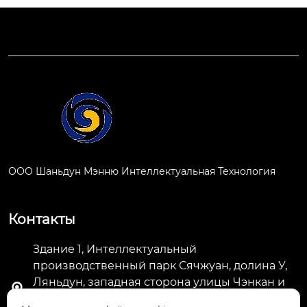
ООО Шаньдун Мэнню Интеллектуальная Технология
Контакты
Здание 1, Интеллектуальный
производственный парк Сячжуан, долина У,
Ляньдун, западная сторона улицы Чэнкан и

южная сторона улицы Тецишань, улица