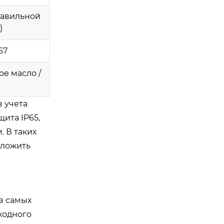
равильной
)
67
е масло /
з учета
ита IP65,
. В таких
дложить
з самых
ходного