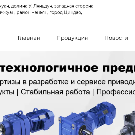
ан, долина У, Ляньдун, западная сторона
чжуан, район Чэнъян, город Циндао,
Главная
Продукция
Новости