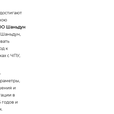
 достигают
свою
О Шаньдун
 Шаньдун,
вать
од к
ах с ЧПУ,
-
араметры,
шения и
тации в
 годов и
.