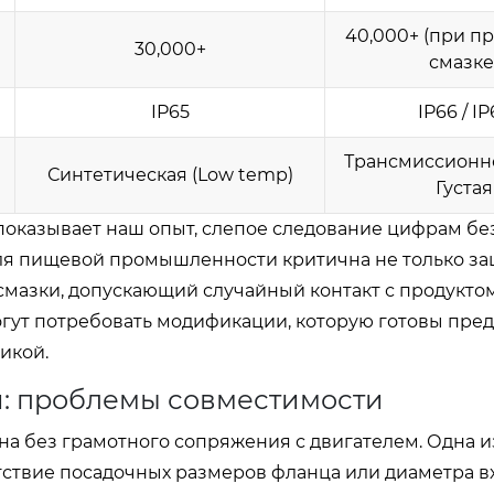
40,000+ (при п
30,000+
смазке
IP65
IP66 / IP
Трансмиссионно
Синтетическая (Low temp)
Густая
 показывает наш опыт, слепое следование цифрам бе
ля пищевой промышленности критична не только защ
смазки, допускающий случайный контакт с продуктом
огут потребовать модификации, которую готовы пре
икой.
и: проблемы совместимости
а без грамотного сопряжения с двигателем. Одна и
ствие посадочных размеров фланца или диаметра в