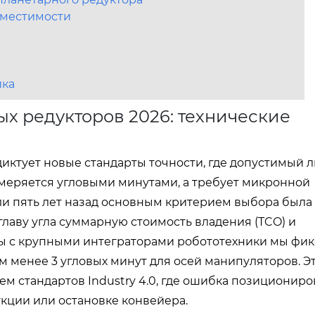
вместимости
ика
х редукторов 2026: технические
иктует новые стандарты точности, где допустимый 
меряется угловыми минутами, а требует микронной
ли пять лет назад основным критерием выбора была 
главу угла суммарную стоимость владения (TCO) и
ты с крупными интеграторами робототехники мы фи
м менее 3 угловых минут для осей манипуляторов. Э
ем стандартов Industry 4.0, где ошибка позиционир
укции или остановке конвейера.