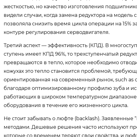
жесткостью, но качество изготовления подшипник
видели случаи, когда замена редуктора на модель
позволяла снизить время цикла операции на 15% 
контуре регулирования серводвигателя.
Третий аспект — эффективность (КПД). В многосту
ступень имеет КПД 96%, то трехступенчатый редук
превращаются в тепло, которое необходимо отводи
кожухах это тепло становится проблемой, требую
ориентированная на современный рынок, such as с
благодаря оптимизированному профилю зуба и ис
работающих в широком температурном диапазоне.
оборудования в течение его жизненного цикла.
Не стоит забывать о люфте (backlash). Заявленные
методами. Дешевые решения часто используют пр
которые со временем теряют свои свойства, и люфт