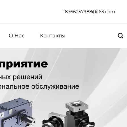
18766257988@163.com
О Hас
Контакты
