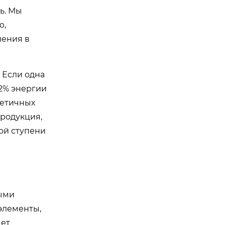
ь. Мы
ю,
ления в
 Если одна
12% энергии
метичных
Продукция,
ой ступени
ными
элементы,
чет