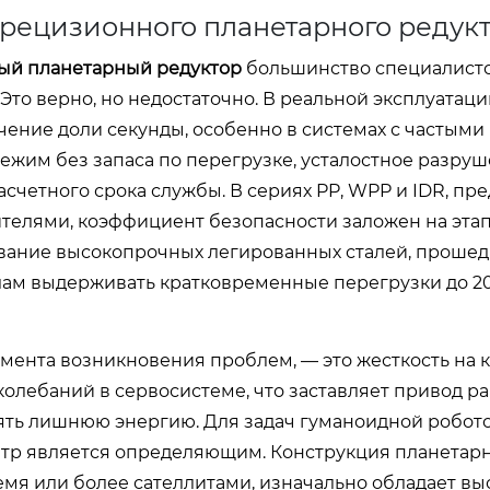
рецизионного планетарного редук
ый планетарный редуктор
большинство специалист
то верно, но недостаточно. В реальной эксплуатац
чение доли секунды, особенно в системах с частыми
ежим без запаса по перегрузке, усталостное разру
асчетного срока службы. В сериях PP, WPP и IDR, пр
елями, коэффициент безопасности заложен на эта
вание высокопрочных легированных сталей, проше
злам выдерживать кратковременные перегрузки до 
мента возникновения проблем, — это жесткость на 
олебаний в сервосистеме, что заставляет привод ра
ять лишнюю энергию. Для задач гуманоидной робот
етр является определяющим. Конструкция планетар
емя или более сателлитами, изначально обладает вы