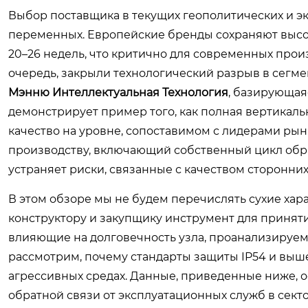
Выбор поставщика в текущих геополитических и э
переменных. Европейские бренды сохраняют высок
20–26 недель, что критично для современных прои
очередь, закрыли технологический разрыв в сегм
Мэнню Интеллектуальная Технология
, базирующа
демонстрирует пример того, как полная вертикал
качество на уровне, сопоставимом с лидерами рынк
производству, включающий собственный цикл обра
устраняет риски, связанные с качеством сторонни
В этом обзоре мы не будем перечислять сухие хар
конструктору и закупщику инструмент для приня
влияющие на долговечность узла, проанализируе
рассмотрим, почему стандарты защиты IP54 и выш
агрессивных средах. Данные, приведенные ниже, о
обратной связи от эксплуатационных служб в сект