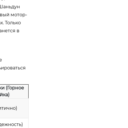
 Шаньдун
овый мотор-
. Только
анется в
е
ьироваться
ки (Горное
йка)
ритично)
дежность)