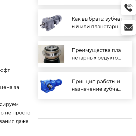
ого редуктора
Как выбрать: зубчат
ый или планетарны
й редуктор и в чем
их различие?
Преимущества пла
нетарных редуктор
ов
люфт
Принцип работы и
цена за
назначение зубчат
ых редукторов
ксируем
то не просто
ования даже