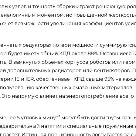
овых узлов и точность сборки играют решающую рол
 с аналогичным моментом, но повышенной жесткость
за счет возможности увеличения коэффициентов уси
пенчатых редукторах потери мощности суммируются.
тор будет иметь общий КПД около 88%. Оставшиеся 
ть. В замкнутых объемах корпусов роботов или гер
щей дополнительных радиаторов или вентиляторов. 
ерии IE и IER, обеспечивает КПД свыше 95% на кажд
пользованию качественных смазочных материалов,
 Это напрямую влияет на энергопотребление всего
 “менее 5 угловых минут” могут быть достигнуты раз
едварительный натяг или специальные пружинные 
 растет. Истинная прецизионность достигается за с