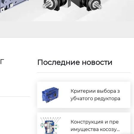
г
Последние новости
Критерии выбора з
убчатого редуктора
Конструкция и пре
имущества косозуб