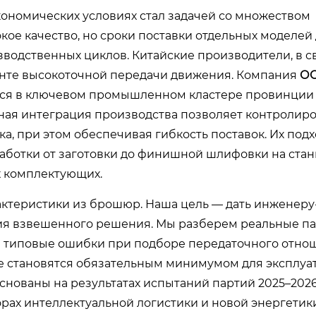
кономических условиях стал задачей со множеством
ое качество, но сроки поставки отдельных моделей
зводственных циклов. Китайские производители, в 
енте высокоточной передачи движения. Компания
ОО
яся в ключевом промышленном кластере провинции
ьная интеграция производства позволяет контролиро
а, при этом обеспечивая гибкость поставок. Их подх
ботки от заготовки до финишной шлифовки на станк
х комплектующих.
актеристики из брошюр. Наша цель — дать инженеру
тия взвешенного решения. Мы разберем реальные п
м типовые ошибки при подборе передаточного отно
е становятся обязательным минимумом для эксплуа
снованы на результатах испытаний партий 2025–2026
орах интеллектуальной логистики и новой энергетики