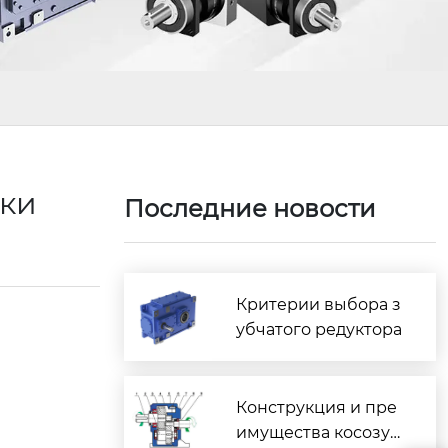
ики
Последние новости
Критерии выбора з
убчатого редуктора
Конструкция и пре
имущества косозуб