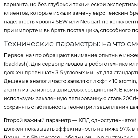
варианта, но без глубокой технической экспертиз
клиентов, которые искали замену европейским бр
надежность уровня SEW или Neugart по конкурентн
при импорте и выбрать поставщика, способного п
Технические параметры: на что с
Первое, на что обращают внимание опытные инжен
(backlash). Для сервоприводов в робототехнике ил
должен превышать 3-5 угловых минут для стандарт
Дешевые аналоги часто заявляют люфт < 10 arcmin, 
arcmin из-за износа шлицевых соединений. В ко
используем закаленную легированную сталь 20CrMn
сохранять стабильность геометрии зацепления даж
Второй важный параметр — КПД одноступенчатой
должен показывать эффективность не ниже 97%, в
Разница в 5% кажется небольшой, но в системах с