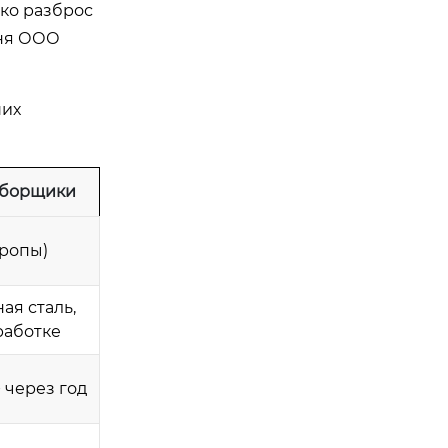
ко разброс
вня ООО
ших
сборщики
вропы)
ая сталь,
работке
+ через год