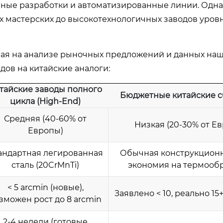
нные разработки и автоматизированные линии. Одна
ых мастерских до высокотехнологичных заводов уро
ная на анализе рыночных предложений и данных на
дов на китайские аналоги:
тайские заводы полного
Бюджетные китайские 
цикла (High-End)
Средняя (40-60% от
Низкая (20-30% от Е
Европы)
андартная легированная
Обычная конструкционн
сталь (20CrMnTi)
экономия на термооб
< 5 arcmin (новые),
Заявлено < 10, реально 15
зможен рост до 8 arcmin
2-4 недели (готовые