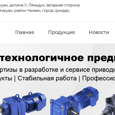
ан, долина У, Ляньдун, западная сторона
чжуан, район Чэнъян, город Циндао,
Главная
Продукция
Новости