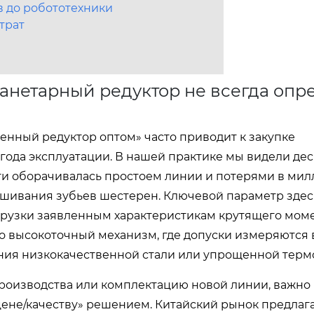
в до робототехники
трат
анетарный редуктор не всегда опр
нный редуктор оптом» часто приводит к закупке
лгода эксплуатации. В нашей практике мы видели де
сти оборачивалась простоем линии и потерями в ми
шивания зубьев шестерен. Ключевой параметр здес
агрузки заявленным характеристикам крутящего мом
о высокоточный механизм, где допуски измеряются 
вания низкокачественной стали или упрощенной терм
оизводства или комплектацию новой линии, важно
ене/качеству» решением. Китайский рынок предлага