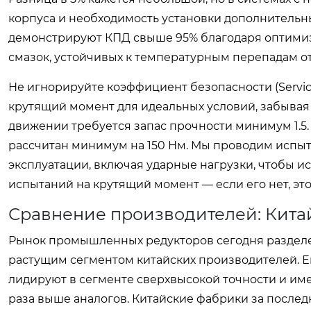
корпуса и необходимость установки дополнительн
демонстрируют КПД свыше 95% благодаря оптими
смазок, устойчивых к температурным перепадам от 
Не игнорируйте коэффициент безопасности (Servi
крутящий момент для идеальных условий, забывая 
движении требуется запас прочности минимум 1.5.
рассчитан минимум на 150 Нм. Мы проводим испыт
эксплуатации, включая ударные нагрузки, чтобы и
испытаний на крутящий момент — если его нет, это
Сравнение производителей: Кита
Рынок промышленных редукторов сегодня раздел
растущим сегментом китайских производителей. Ев
лидируют в сегменте сверхвысокой точности и име
раза выше аналогов. Китайские фабрики за после