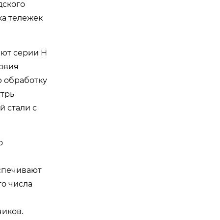
дского
ка тележек
ют серии H
овия
ю обработку
утрь
 стали с
о
еспечивают
о числа
иков.