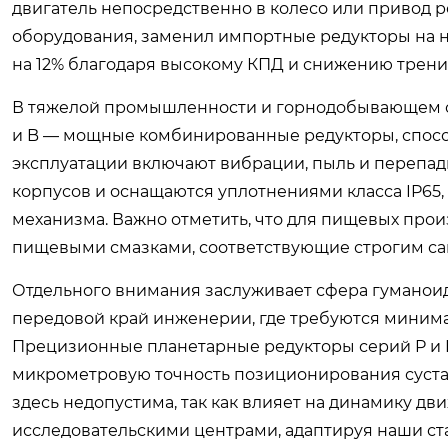
двигатель непосредственно в колесо или привод р
оборудования, заменил импортные редукторы на 
на 12% благодаря высокому КПД и снижению трени
В тяжелой промышленности и горнодобывающем се
и B — мощные комбинированные редукторы, спосо
эксплуатации включают вибрации, пыль и перепа
корпусов и оснащаются уплотнениями класса IP65
механизма. Важно отметить, что для пищевых про
пищевыми смазками, соответствующие строгим с
Отдельного внимания заслуживает сфера гуманоид
передовой край инженерии, где требуются минима
Прецизионные планетарные редукторы серий P и I
микрометровую точность позиционирования суста
здесь недопустима, так как влияет на динамику д
исследовательскими центрами, адаптируя наши ст