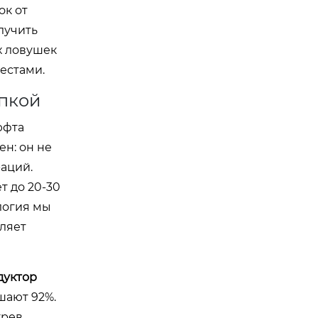
ок от
лучить
х ловушек
естами.
упкой
юфта
ен: он не
раций.
т до 20-30
логия мы
оляет
дуктор
шают 92%.
грев