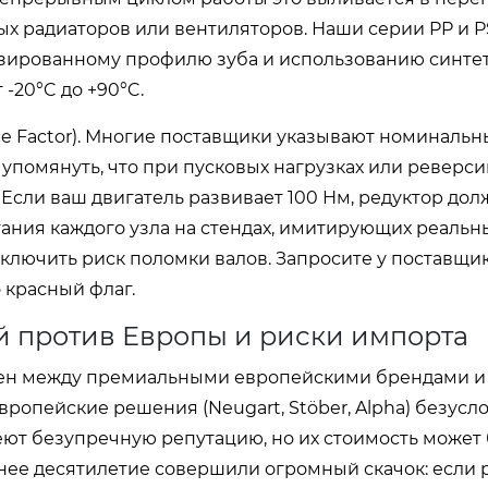
ых радиаторов или вентиляторов. Наши серии PP и P
зированному профилю зуба и использованию синте
-20°C до +90°C.
ce Factor). Многие поставщики указывают номиналь
упомянуть, что при пусковых нагрузках или реверс
 Если ваш двигатель развивает 100 Нм, редуктор дол
ания каждого узла на стендах, имитирующих реальн
сключить риск поломки валов. Запросите у поставщи
 красный флаг.
й против Европы и риски импорта
ен между премиальными европейскими брендами и
ропейские решения (Neugart, Stöber, Alpha) безусл
ют безупречную репутацию, но их стоимость может 
днее десятилетие совершили огромный скачок: если