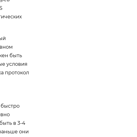
S
тических
ный
ивном
жен быть
ые условия
ка протокол
 быстро
овно
быть в 3-4
 раньше они