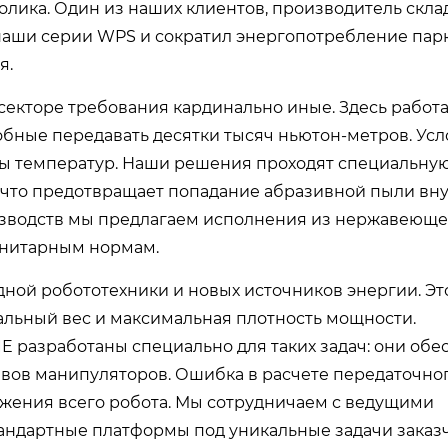
олика. Один из наших клиентов, производитель скла
наши серии WPS и сократил энергопотребление пар
я.
кторе требования кардинально иные. Здесь работа
бные передавать десятки тысяч ньютон-метров. Усл
ды температур. Наши решения проходят специальну
, что предотвращает попадание абразивной пыли вн
изводств мы предлагаем исполнения из нержавеющей
анитарным нормам.
ной робототехники и новых источников энергии. Эт
льный вес и максимальная плотность мощности.
E разработаны специально для таких задач: они об
вов манипуляторов. Ошибка в расчете передаточног
вижения всего робота. Мы сотрудничаем с ведущими
андартные платформы под уникальные задачи заказч