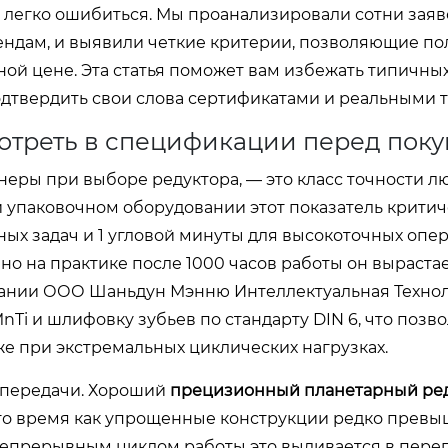
ы легко ошибиться. Мы проанализировали сотни заяв
ендам, и выявили четкие критерии, позволяющие по
ой цене. Эта статья поможет вам избежать типичны
одтвердить свои слова сертификатами и реальными т
мотреть в спецификации перед пок
еры при выборе редуктора, — это класс точности л
и упаковочном оборудовании этот показатель критич
ных задач и 1 угловой минуты для высокоточных опе
но на практике после 1000 часов работы он вырастае
мпании ООО Шаньдун Мэнню Интеллектуальная Техно
Ti и шлифовку зубьев по стандарту DIN 6, что позв
е при экстремальных циклических нагрузках.
 передачи. Хороший
прецизионный планетарный ре
 то время как упрощенные конструкции редко превы
 непрерывным циклом работы это выливается в пере