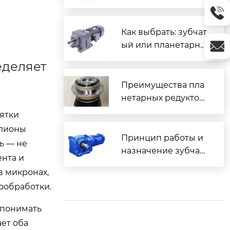
ого редуктора
Как выбрать: зубчат
ый или планетарны
й редуктор и в чем
еделяет
их различие?
Преимущества пла
нетарных редуктор
ов
сятки
ллионы
Принцип работы и
ь — не
назначение зубчат
ента и
ых редукторов
в микронах,
ообработки.
 понимать
ет оба