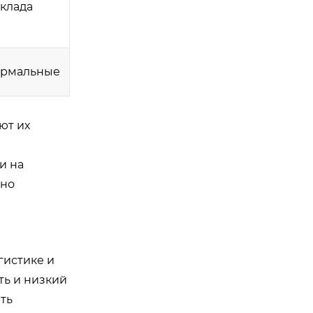
склада
формальные
ют их
и на
ьно
гистике и
ть и низкий
ть