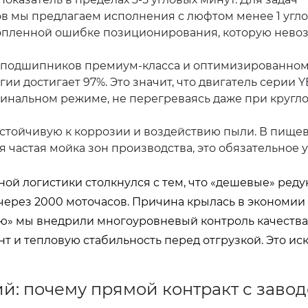
в мы предлагаем исполнения с люфтом менее 1 угл
копленной ошибке позиционирования, которую нев
 подшипников премиум-класса и оптимизированно
и достигает 97%. Это значит, что двигатель серии Y
инальном режиме, не перегреваясь даже при кругл
устойчивую к коррозии и воздействию пыли. В пище
частая мойка зон производства, это обязательное у
ной логистики столкнулся с тем, что «дешевые» ред
через 2000 моточасов. Причина крылась в экономии
» мы внедрили многоуровневый контроль качества
т и тепловую стабильность перед отгрузкой. Это ис
: почему прямой контракт с заво