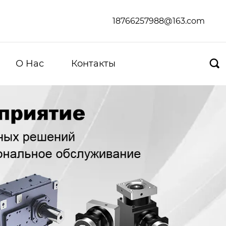
18766257988@163.com
О Hас
Контакты
