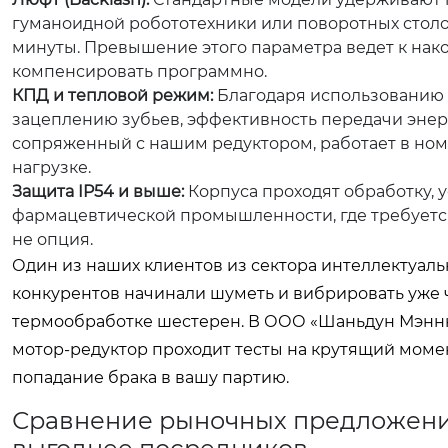
гуманоидной робототехники или поворотных столо
минуты. Превышение этого параметра ведет к на
компенсировать программно.
КПД и тепловой режим:
Благодаря использованию
зацеплению зубьев, эффективность передачи энерги
сопряженный с нашим редуктором, работает в ном
нагрузке.
Защита IP54 и выше:
Корпуса проходят обработку, 
фармацевтической промышленности, где требуется 
не опция.
Один из наших клиентов из сектора интеллектуаль
конкурентов начинали шуметь и вибрировать уже 
термообработке шестерен. В ООО «Шаньдун Мэнню
мотор-редуктор проходит тесты на крутящий момен
попадание брака в вашу партию.
Сравнение рыночных предложений