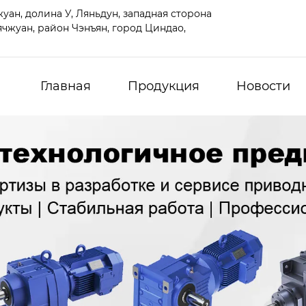
ан, долина У, Ляньдун, западная сторона
чжуан, район Чэнъян, город Циндао,
Главная
Продукция
Новости