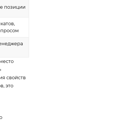
ые позиции
катов,
опросом
менеджера
вместо
»
ия свойств
в, это
о