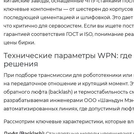
китайские заводы, оснащенные ЧПУ-станками пос
ключевые компоненты — от шестерен до корпусов 
последующей цементацией и шлифовкой. Это дает
что критично для сервосистем. Если вы ищете пост
гарантией соответствия ГОСТ и ISO, понимание р
цены бирки.
Технические параметры WPN: где
решения
При подборе трансмиссии для робототехники или
на передаточное отношение и крутящий момент. Э
обратного люфта (backlash) и термостабильность 
разрабатываемая инженерами ООО «Шаньдун Мэнн
автоматизированных линиях, где допустимый люфт
Рассмотрим ключевые характеристики, которые вл
Люфт (Backlash):
Стандартные модели удерживают по