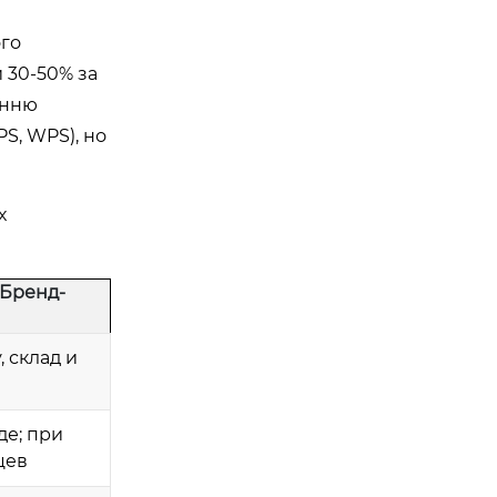
го
 30-50% за
энню
S, WPS), но
х
 Бренд-
 склад и
де; при
цев