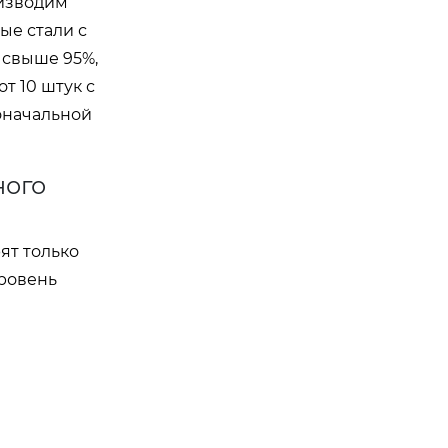
оизводим
ые стали с
 свыше 95%,
т 10 штук с
оначальной
ного
ят только
уровень