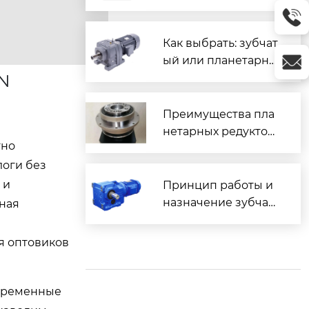
ого редуктора
Как выбрать: зубчат
ый или планетарны
PN
й редуктор и в чем
их различие?
Преимущества пла
нетарных редуктор
тно
ов
логи без
 и
Принцип работы и
назначение зубчат
ная
ых редукторов
я оптовиков
овременные