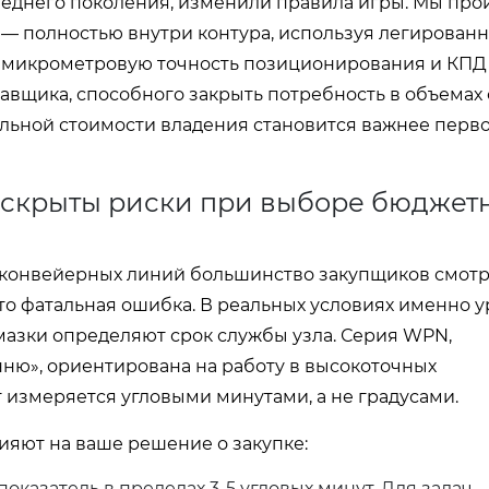
леднего поколения, изменили правила игры. Мы пр
— полностью внутри контура, используя легированн
 микрометровую точность позиционирования и КПД
авщика, способного закрыть потребность в объемах о
еальной стоимости владения становится важнее перв
 скрыты риски при выборе бюджет
 конвейерных линий большинство закупщиков смотр
то фатальная ошибка. В реальных условиях именно 
смазки определяют срок службы узла. Серия WPN,
ю», ориентирована на работу в высокоточных
 измеряется угловыми минутами, а не градусами.
ияют на ваше решение о закупке:
казатель в пределах 3-5 угловых минут. Для задач