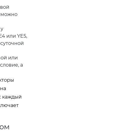
овой
озможно
му
E4 или YE5,
осуточной
вой или
словие, а
укторы
 на
: каждый
ключает
дом