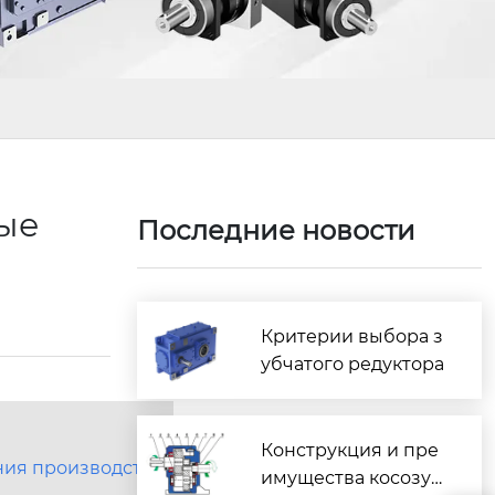
ые
Последние новости
Критерии выбора з
убчатого редуктора
Конструкция и пре
ния производства
имущества косозуб