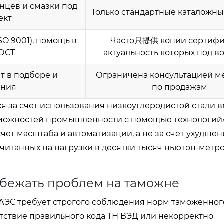
нцев и смазки под
Только стандартные каталожн
ект
SO 9001), помощь в
Часто只提供 копии сертифи
ОСТ
актуальность которых под в
т в подборе и
Ограничена консультацией 
ения
по продажам
ся за счет использования низкоуглеродистой стали 
можностей промышленности с помощью технологий
чет масштаба и автоматизации, а не за счет ухудшен
считанных на нагрузки в десятки тысяч ньютон-метро
збежать проблем на таможне
АЭС требует строгого соблюдения норм таможенног
тствие правильного кода ТН ВЭД или некорректно