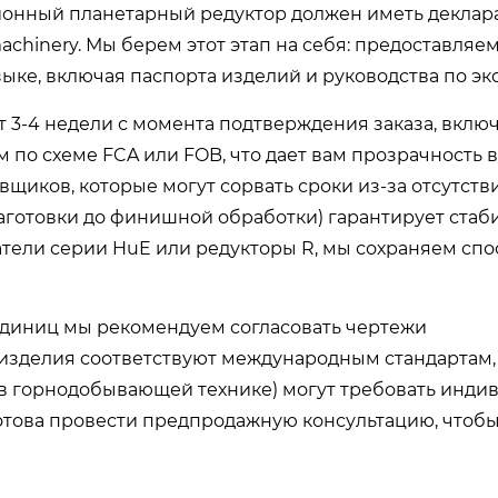
ионный планетарный редуктор должен иметь деклар
chinery. Мы берем этот этап на себя: предоставляе
ыке, включая паспорта изделий и руководства по эк
 3-4 недели с момента подтверждения заказа, включ
 по схеме FCA или FOB, что дает вам прозрачность в
вщиков, которые могут сорвать сроки из-за отсутств
аготовки до финишной обработки) гарантирует стаб
атели серии HuE или редукторы R, мы сохраняем сп
единиц мы рекомендуем согласовать чертежи
 изделия соответствуют международным стандартам
в горнодобывающей технике) могут требовать инди
отова провести предпродажную консультацию, чтоб