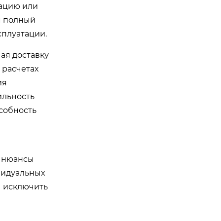
ацию или
м полный
сплуатации.
ая доставку
 расчетах
ия
ильность
особность
, нюансы
видуальных
ы исключить