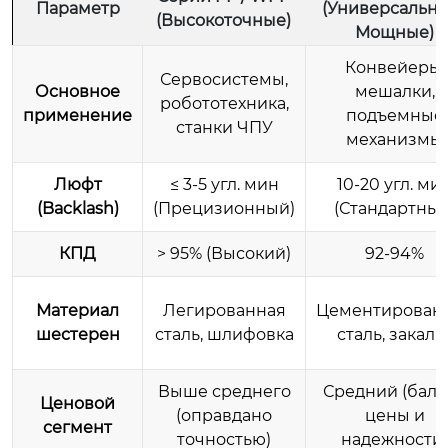
Параметр
(Универсальны
(Высокоточные)
Мощные)
Конвейеры,
Сервосистемы,
Основное
мешалки,
робототехника,
применение
подъемные
станки ЧПУ
механизмы
Люфт
≤ 3-5 угл. мин
10-20 угл. ми
(Backlash)
(Прецизионный)
(Стандартный
КПД
> 95% (Высокий)
92-94%
Материал
Легированная
Цементирован
шестерен
сталь, шлифовка
сталь, закалк
Выше среднего
Средний (бала
Ценовой
(оправдано
цены и
сегмент
точностью)
надежности)