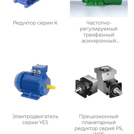
Редуктор серии K
Частотно-
регулируемый
трехфазный
асинхронный
электродвигатель
серии YVF2
Электродвигатель
Прецизионный
серии YE5
планетарный
редуктор серий PS,