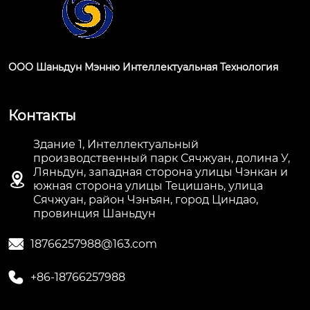
ООО Шаньдун Мэнню Интеллектуальная Технология
Контакты
Здание 1, Интеллектуальный
производственный парк Сячжуан, долина У,
Ляньдун, западная сторона улицы Чэнкан и

южная сторона улицы Тецишань, улица
Сячжуан, район Чэнъян, город Циндао,
провинция Шаньдун

18766257988@163.com

+86-18766257988