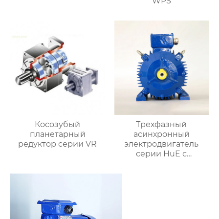
WPS
Косозубый
Трехфазный
планетарный
асинхронный
редуктор серии VR
электродвигатель
серии HuE с
подвижными лапами