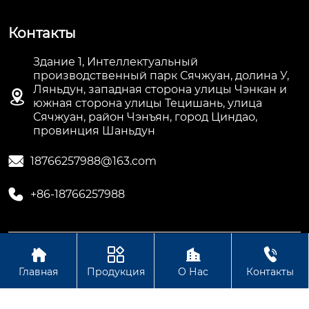
Контакты
Здание 1, Интеллектуальный
производственный парк Сячжуан, долина У,
Ляньдун, западная сторона улицы Чэнкан и

южная сторона улицы Тецишань, улица
Сячжуан, район Чэнъян, город Циндао,
провинция Шаньдун

18766257988@163.com

+86-18766257988




Авторское право©ООО Шаньдун Мэнню
Интеллектуальная Технология
Главная
Продукция
О Нас
Контакты