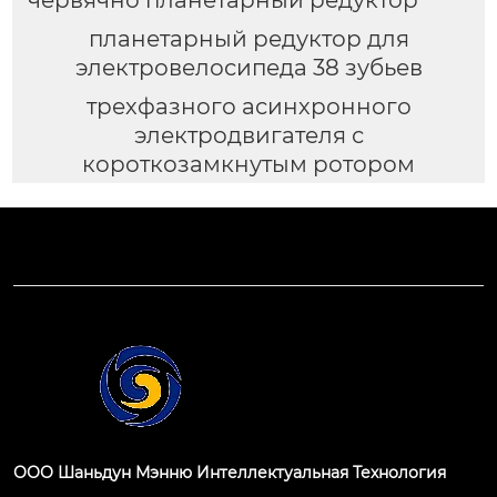
планетарный редуктор для
электровелосипеда 38 зубьев
трехфазного асинхронного
электродвигателя с
короткозамкнутым ротором
ООО Шаньдун Мэнню Интеллектуальная Технология