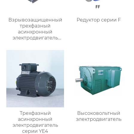
Взрывозащищенный
Редуктор серии F
трехфазный
асинхронный
электродвигатель
серии YBX5
Трехфазный
Высоковольтный
асинхронный
электродвигатель
электродвигатель
серии YE4