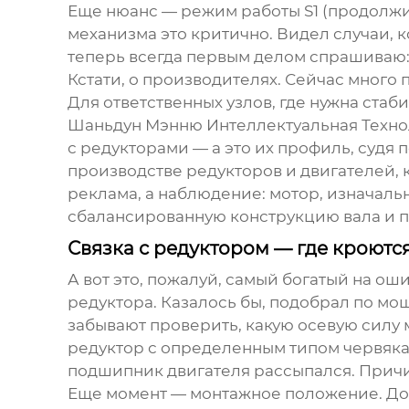
Еще нюанс — режим работы S1 (продолжи
механизма это критично. Видел случаи, к
теперь всегда первым делом спрашиваю: ?
Кстати, о производителях. Сейчас много
Для ответственных узлов, где нужна ста
Шаньдун Мэнню Интеллектуальная Техно
с редукторами — а это их профиль, судя 
производстве редукторов и двигателей, 
реклама, а наблюдение: мотор, изначальн
сбалансированную конструкцию вала и п
Связка с редуктором — где кроют
А вот это, пожалуй, самый богатый на ош
редуктора. Казалось бы, подобрал по мощ
забывают проверить, какую осевую силу
редуктор с определенным типом червяка.
подшипник двигателя рассыпался. Причи
Еще момент — монтажное положение. Допу