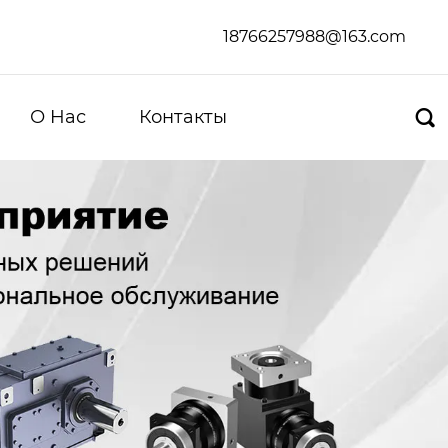
18766257988@163.com
О Hас
Контакты
