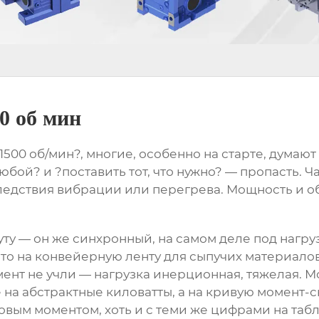
0 об мин
500 об/мин?, многие, особенно на старте, думают 
любой? и ?поставить тот, что нужно? — пропасть. 
ледствия вибрации или перегрева. Мощность и об
ту — он же синхронный, на самом деле под нагрузк
-то на конвейерную ленту для сыпучих материало
омент не учли — нагрузка инерционная, тяжелая. М
 на абстрактные киловатты, а на кривую момент-
вым моментом, хоть и с теми же цифрами на табл