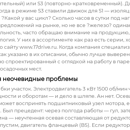
тельный) или S3 (повторно-кратковременный). Дл
огда в режиме S3 ставили движок для S1 — изоляц
Какой у вас цикл? Сколько часов в сутки под наг
 предложений на рынке, но не все ?железо? один
бильность, часто обращаю внимание на продукцию
логия
. У них в ассортименте как раз есть серии
по сайту
www.17drive.ru
. Когда компания специали
как указано в их описании, обычно лучше выверен
о спроектированный с оглядкой на работу в паре
осадочных мест.
ся неочевидные проблемы
ибки участок.
Электродвигатель 3 кВт 1500 об/мин
ности и оборотам — и дело в шляпе. Ан нет. Осев
 может воспринять подшипниковый узел мотора, е
 Был прецедент: через полгода работы — гул, за
на — неучтенная осевая составляющая от редукт
стим, двигатель фланцевый (B5). Если редуктор 