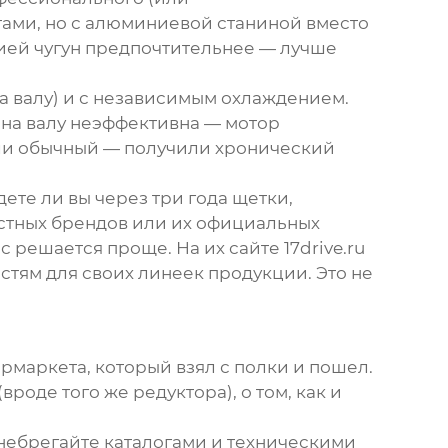
отами, но с алюминиевой станиной вместо
цией чугун предпочтительнее — лучше
а валу) и с независимым охлаждением.
а на валу неэффективна — мотор
или обычный — получили хронический
ете ли вы через три года щетки,
стных брендов или их официальных
рос решается проще. На их сайте
17drive.ru
астям для своих линеек продукции. Это не
пермаркета, который взял с полки и пошел.
вроде того же редуктора), о том, как и
енебрегайте каталогами и техническими