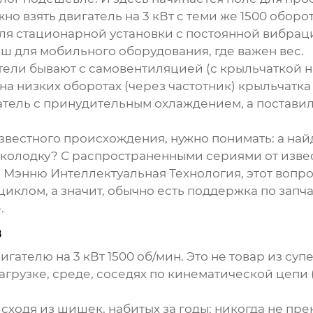
но взять двигатель на 3 кВт с теми же 1500 обор
 для стационарной установки с постоянной вибра
ш для мобильного оборудования, где важен вес.
ели бывают с самовентиляцией (с крыльчаткой н
на низких оборотах (через частотник) крыльчатк
гатель с принудительным охлаждением, а постав
известного происхождения, нужно понимать: а найд
колодку? С распространенными сериями от изве
Мэнню Интеллектуальная Технология
, этот воп
иклом, а значит, обычно есть поддержка по запч
.
в
игателю на 3 кВт 1500 об/мин
. Это не товар из су
агрузке, среде, соседях по кинематической цепи (
исходя из шишек, набитых за годы: никогда не пр