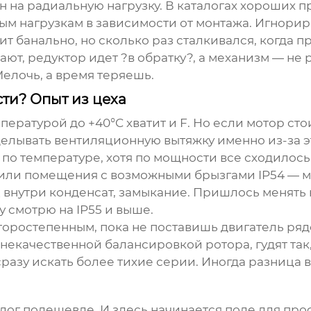
н на радиальную нагрузку. В каталогах хороших пр
ым нагрузкам в зависимости от монтажа. Игнорир
ит банально, но сколько раз сталкивался, когда 
т, редуктор идет ?в обратку?, а механизм — не
елочь, а время теряешь.
ти? Опыт из цеха
пературой до +40°C хватит и F. Но если мотор сто
лывать вентиляционную вытяжку именно из-за эт
по температуре, хотя по мощности все сходилось
а или помещения с возможными брызгами IP54 — м
ц внутри конденсат, замыкание. Пришлось менять
у смотрю на IP55 и выше.
торостепенным, пока не поставишь двигатель ряд
екачественной балансировкой ротора, гудят так, 
азу искать более тихие серии. Иногда разница в
алог подешевле. И здесь начинается поле для пр