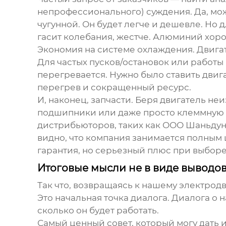
непрофессионального) суждения. Да, мож
чугунной. Он будет легче и дешевле. Но
гасит колебания, жестче. Алюминий хоро
Экономия на системе охлаждения. Двигат
Для частых пусков/остановок или работы 
перегревается. Нужно было ставить дви
перегрев и сокращенный ресурс.
И, наконец, запчасти. Беря двигатель не
подшипники или даже просто клеммную 
дистрибьюторов, таких как
ООО Шаньдун 
видно, что компания занимается полным ц
гарантия, но серьезный плюс при выборе
Итоговые мысли не в виде выводо
Так что, возвращаясь к нашему
электродв
Это начальная точка диалога. Диалога о н
сколько он будет работать.
Самый ценный совет, который могу дать 