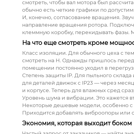
смотреть, чтобы вал мотора был рассчита
обычно есть четкие графики по допустим
И, конечно, согласование вращения. Звуч
направление вращения ротора. Подключаю
клеммную коробку, перекидывать фазы. М
На что еще смотреть кроме мощнос
Класс изоляции. Для обычного цеха с тем
смотреть на H. Однажды пришлось переде
помещении постоянно уходил в перегруз 
Степень защиты IP. Для пыльного склад
для деталей движок с IP23 — через меся
и корпусе. Теперь для влажных сред сраз
Уровень шума и вибрации. Это кажется в
Некоторые дешевые модели, особенно с н
Приходится добавлять виброопоры или ср
Экономия, которая выходит боком
Частый запрос от заказчиков — найти ан