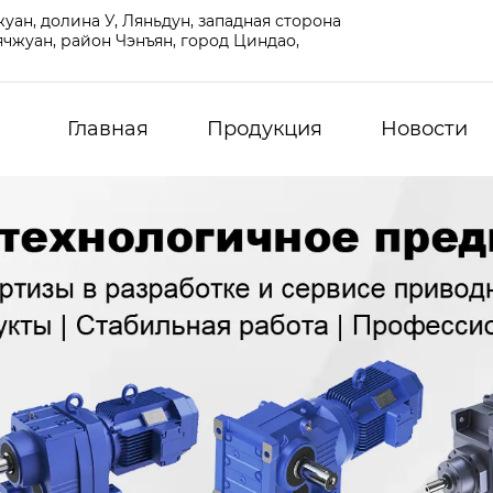
ан, долина У, Ляньдун, западная сторона
чжуан, район Чэнъян, город Циндао,
Главная
Продукция
Новости