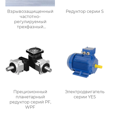
Взрывозащищенный
Редуктор серии S
частотно-
регулируемый
трехфазный
асинхронный
электродвигатель
серии YBBP
Прецизионный
Электродвигатель
планетарный
серии YE5
редуктор серий PF,
WPF