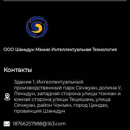
ООО Шаньдун Мэнню Интеллектуальная Технология
Контакты
Здание 1, Интеллектуальный
производственный парк Сячжуан, долина У,
Ляньдун, западная сторона улицы Чэнкан и

южная сторона улицы Тецишань, улица
Сячжуан, район Чэнъян, город Циндао,
провинция Шаньдун

18766257988@163.com