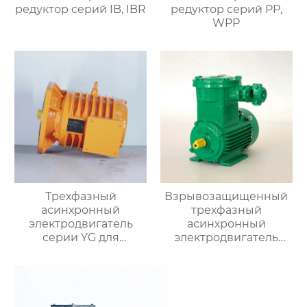
редуктор серий IB, IBR
редуктор серий PP,
WPP
Трехфазный
Взрывозащищенный
асинхронный
трехфазный
электродвигатель
асинхронный
серии YG для
электродвигатель
роликовых столов
серии YBX4