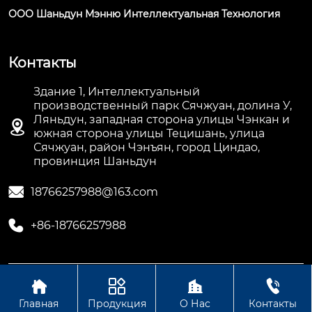
ООО Шаньдун Мэнню Интеллектуальная Технология
Контакты
Здание 1, Интеллектуальный
производственный парк Сячжуан, долина У,
Ляньдун, западная сторона улицы Чэнкан и

южная сторона улицы Тецишань, улица
Сячжуан, район Чэнъян, город Циндао,
провинция Шаньдун

18766257988@163.com

+86-18766257988




Авторское право©ООО Шаньдун Мэнню
Интеллектуальная Технология
Главная
Продукция
О Нас
Контакты