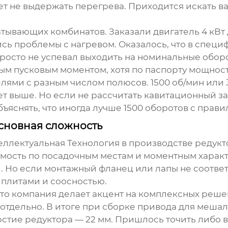
 не выдержать перегрева. Приходится искать вар
ывающих комбинатов. Заказали двигатель 4 кВт 
ись проблемы с нагревом. Оказалось, что в спец
росто не успевал выходить на номинальные оборо
пусковым моментом, хотя по паспорту мощность бы
ями с разным числом полюсов. 1500 об/мин или 3
ет выше. Но если не рассчитать кавитационный за
бъяснять, что иногда лучше 1500 оборотов с прав
основная сложность
ллектуальная Технология
в производстве редукто
мость по посадочным местам и моментным характе
й. Но если монтажный фланец или лапы не соответ
 плитами и соосностью.
что компания делает акцент на комплексных решен
отдельно. В итоге при сборке привода для мешалк
рстие редуктора — 22 мм. Пришлось точить либо ва