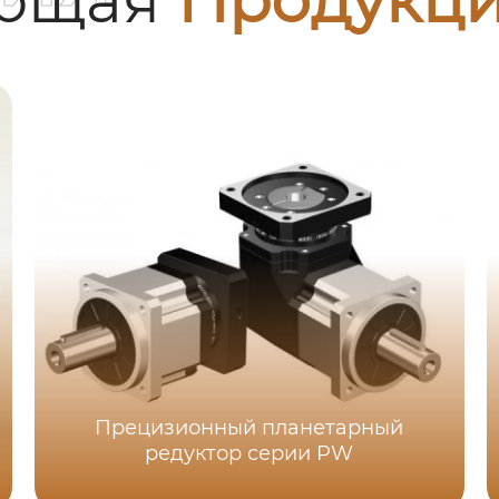
Прецизионный планетарный
редуктор серии PW