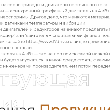
 на сервоприводы и двигатели постоянного тока
еры —
асинхронный трехфазный двигатель
на 4 кВт
 неоспоримы. Другое дело, что меняются матери
ми датчиками температуры и вибрации.
и двигателей и редукторов начинают предлагать
 энкодер' или 'двигатель + специальный фланец по
ом же сайте
https://www.17drive.ru
видно движение 
сные поставки.
игателя на 4 кВт — это не про поиск самой низкой
н будет запускаться, в какой среде стоять, с как
 с инженерами производителя, чем потом передел
ствующая
ия
ующая
Продукц