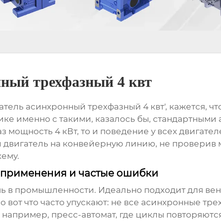
нный трехфазный 4 квт
тель асинхронный трехфазный 4 квт', кажется, чт
ике именно с такими, казалось бы, стандартными
 мощность 4 кВт, то и поведение у всех двигателе
ил двигатель на конвейерную линию, не провери
ему.
 применения и частые ошибки
нь в промышленности. Идеально подходит для вен
 вот что часто упускают: не все
асинхронные тре
бя, например, пресс-автомат, где циклы повторяют