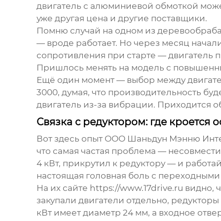
двигатель с алюминиевой обмоткой может
уже другая цена и другие поставщики.
Помню случай на одном из деревообрабат
— вроде работает. Но через месяц начал
сопротивления при старте — двигатель п
Пришлось менять на модель с повышенным 
Ещё один момент — выбор между двигател
3000, думая, что производительность буд
двигатель из-за вибрации. Приходится о
Связка с редуктором: где кроется 
Вот здесь опыт
ООО Шаньдун Мэнню Инте
что самая частая проблема — несовмести
4 кВт, прикрутил к редуктору — и работа
настоящая головная боль с переходными
На их сайте
https://www.17drive.ru
видно, 
закупали двигатели отдельно, редукторы 
кВт имеет диаметр 24 мм, а входное отве