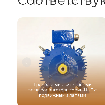
Трехфазный асинхронный
электродвигатель серии HuE с
подвижными лапами