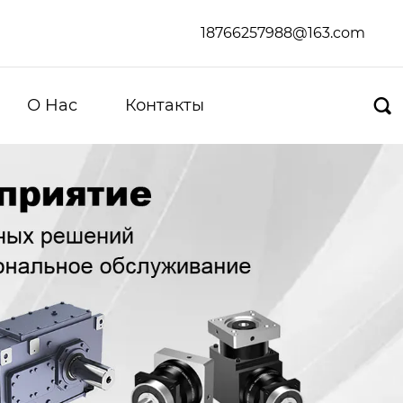
18766257988@163.com
О Hас
Контакты
