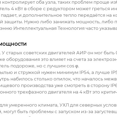
 контролирует оба узла, таких проблем проще из
ль 4 кВт в сборе с редуктором может греться ина
падает, и дополнительное тепло передаётся на ко
й защиты. Нужно либо занижать мощность, либо
нню Интеллектуальная Технология
часто указыв
 мощности
У старых советских двигателей АИР он мог быть 0
ке оборудования это влияет на счета за электр
тель подороже, но с лучшим cos φ.
ылью и стружкой нужен минимум IP54, а лучше IP55
утрь набилось столько опилок, что началось меж
щевого производства уже смотреть в сторону IP65/
онного трехфазного двигателя
на 4 кВт это крит
для умеренного климата, УХЛ для северных услови
, могут быть проблемы с запуском из-за загусте