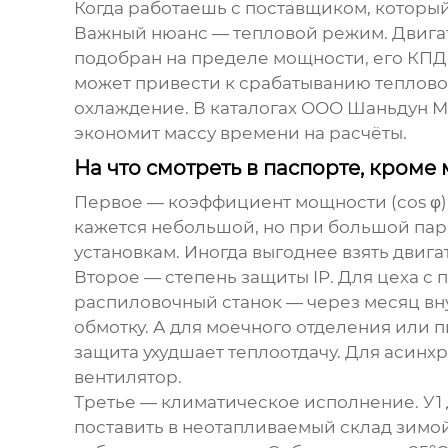
Когда работаешь с поставщиком, который
Важный нюанс — тепловой режим. Двигате
подобран на пределе мощности, его КПД 
может привести к срабатыванию теплово
охлаждение. В каталогах
ООО Шаньдун Мэ
экономит массу времени на расчёты.
На что смотреть в паспорте, кроме
Первое — коэффициент мощности (cos φ). 
кажется небольшой, но при большой пар
установкам. Иногда выгоднее взять двига
Второе — степень защиты IP. Для цеха с п
распиловочный станок — через месяц вн
обмотку. А для моечного отделения или пи
защита ухудшает теплоотдачу. Для
асинхр
вентилятор.
Третье — климатическое исполнение. У1 
поставить в неотапливаемый склад зимой