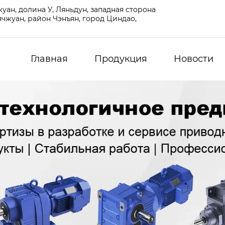
ан, долина У, Ляньдун, западная сторона
чжуан, район Чэнъян, город Циндао,
Главная
Продукция
Новости