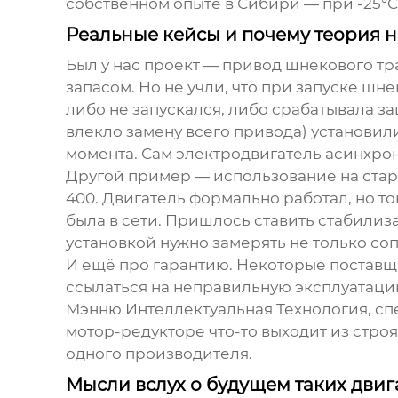
собственном опыте в Сибири — при -25°C 
Реальные кейсы и почему теория н
Был у нас проект — привод шнекового тра
запасом. Но не учли, что при запуске шн
либо не запускался, либо срабатывала з
влекло замену всего привода) установил
момента. Сам
электродвигатель асинхрон
Другой пример — использование на стар
400. Двигатель формально работал, но то
была в сети. Пришлось ставить стабилиза
установкой нужно замерять не только со
И ещё про гарантию. Некоторые поставщи
ссылаться на неправильную эксплуатацию
Мэнню Интеллектуальная Технология
, с
мотор-редукторе что-то выходит из строя
одного производителя.
Мысли вслух о будущем таких двиг