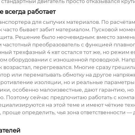
стандартный двигатель просто отказывался крути
е всегда работает
нспортера для сыпучих материалов. По расчётам на
ек часто бывает забит материалом. Пусковой моме
ащита. Решение было неочевидным: вместо замены
и частотный преобразователь с функцией плавног
ный трехфазный 4 квт
остался тот же, но режим е
ом оборудовании с изношенной проводкой. Напря
к возрастал, перегревался. Многие сразу грешили
тор или перематывать обмотку на другое напряжен
противление изоляции, но и реальные параметры 
ки, особенно малоизвестные, дают гарантию, но
. Поэтому сейчас предпочитаю работать с компа
пециализируются на этой теме и имеют чёткие те
, проще определить, чья зона ответственности — д
ателей