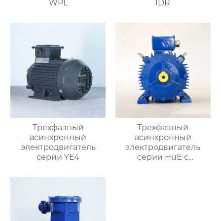
WPL
IDR
Трехфазный
Трехфазный
асинхронный
асинхронный
электродвигатель
электродвигатель
серии YE4
серии HuE с
подвижными лапами