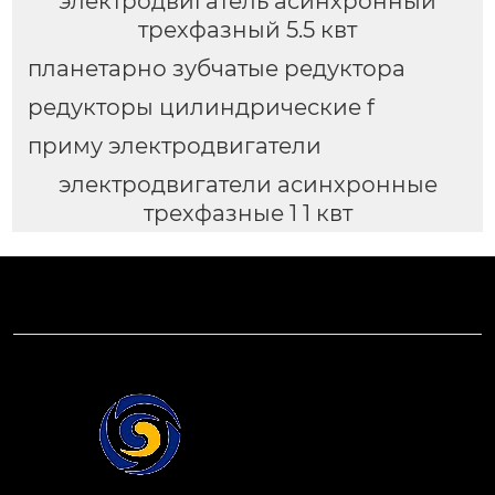
электродвигатель асинхронный
трехфазный 5.5 квт
планетарно зубчатые редуктора
редукторы цилиндрические f
приму электродвигатели
электродвигатели асинхронные
трехфазные 1 1 квт