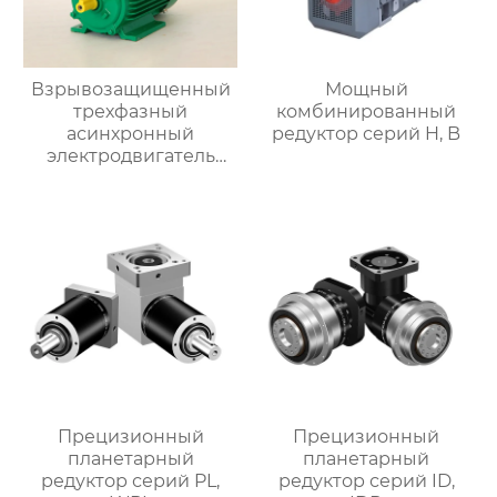
Взрывозащищенный
Мощный
трехфазный
комбинированный
асинхронный
редуктор серий H, B
электродвигатель
серии YBX4
Прецизионный
Прецизионный
планетарный
планетарный
редуктор серий PL,
редуктор серий ID,