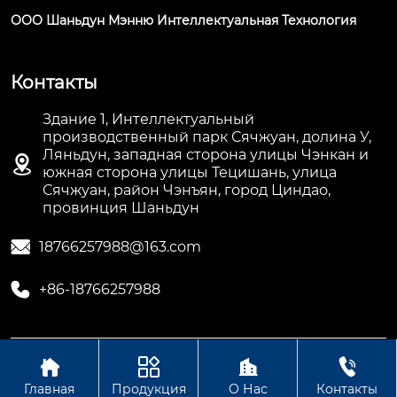
ООО Шаньдун Мэнню Интеллектуальная Технология
Контакты
Здание 1, Интеллектуальный
производственный парк Сячжуан, долина У,
Ляньдун, западная сторона улицы Чэнкан и

южная сторона улицы Тецишань, улица
Сячжуан, район Чэнъян, город Циндао,
провинция Шаньдун

18766257988@163.com

+86-18766257988




Авторское право©ООО Шаньдун Мэнню
Интеллектуальная Технология
Главная
Продукция
О Нас
Контакты