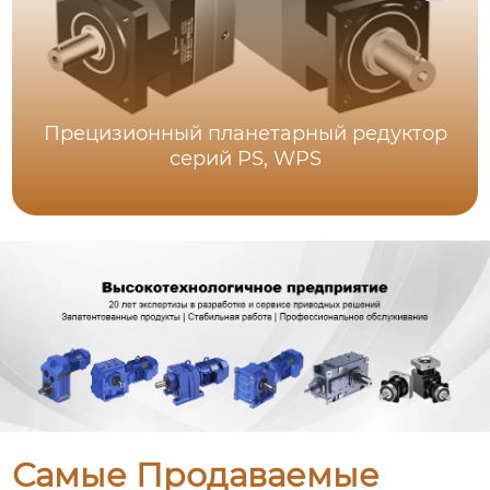
Прецизионный планетарный редуктор
серий PS, WPS
Самые Продаваемые