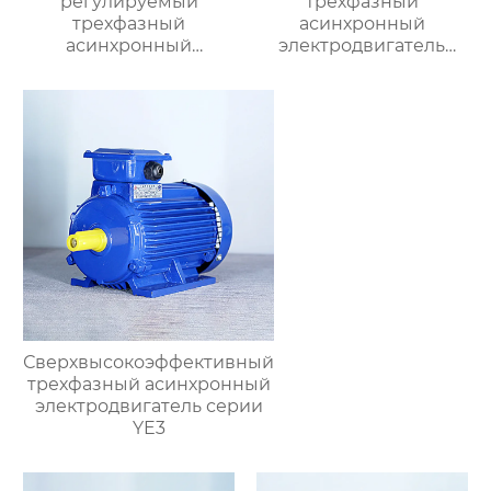
регулируемый
трехфазный
трехфазный
асинхронный
асинхронный
электродвигатель
электродвигатель
серии YB3
серии YVF2
Сверхвысокоэффективный
трехфазный асинхронный
электродвигатель серии
YE3