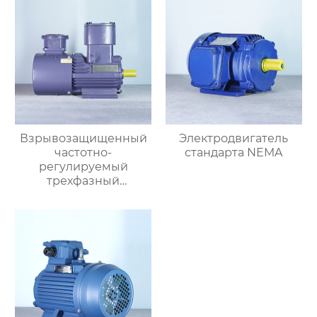
Взрывозащищенный
Электродвигатель
частотно-
стандарта NEMA
регулируемый
трехфазный
асинхронный
электродвигатель
серии YBBP