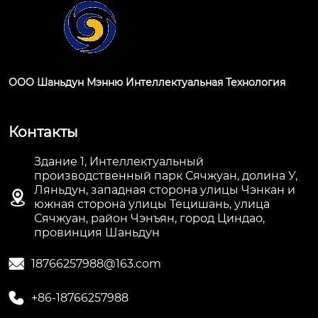
ООО Шаньдун Мэнню Интеллектуальная Технология
Контакты
Здание 1, Интеллектуальный
производственный парк Сячжуан, долина У,
Ляньдун, западная сторона улицы Чэнкан и

южная сторона улицы Тецишань, улица
Сячжуан, район Чэнъян, город Циндао,
провинция Шаньдун

18766257988@163.com

+86-18766257988