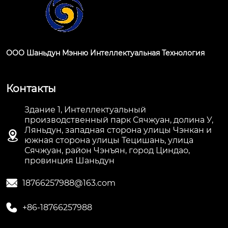
ООО Шаньдун Мэнню Интеллектуальная Технология
Контакты
Здание 1, Интеллектуальный
производственный парк Сячжуан, долина У,
Ляньдун, западная сторона улицы Чэнкан и

южная сторона улицы Тецишань, улица
Сячжуан, район Чэнъян, город Циндао,
провинция Шаньдун

18766257988@163.com

+86-18766257988