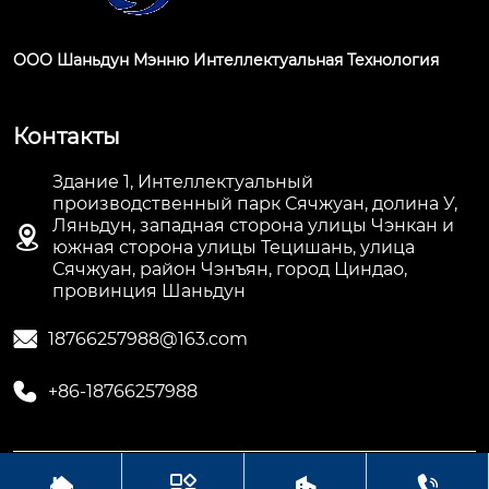
ООО Шаньдун Мэнню Интеллектуальная Технология
Контакты
Здание 1, Интеллектуальный
производственный парк Сячжуан, долина У,
Ляньдун, западная сторона улицы Чэнкан и

южная сторона улицы Тецишань, улица
Сячжуан, район Чэнъян, город Циндао,
провинция Шаньдун

18766257988@163.com

+86-18766257988




Авторское право©ООО Шаньдун Мэнню