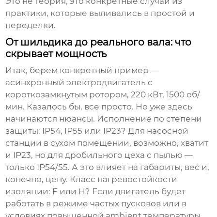
Это не теория, это конкретные случаи из
практики, которые выливались в простой и
переделки.
От шильдика до реального вала: что
скрывает мощность
Итак, берем конкретный пример —
асинхронный электродвигатель с
короткозамкнутым ротором, 220 кВт, 1500 об/
мин. Казалось бы, все просто. Но уже здесь
начинаются нюансы. Исполнение по степени
защиты: IP54, IP55 или IP23? Для насосной
станции в сухом помещении, возможно, хватит
и IP23, но для дробильного цеха с пылью —
только IP54/55. А это влияет на габариты, вес и,
конечно, цену. Класс нагревостойкости
изоляции: F или H? Если двигатель будет
работать в режиме частых пусковов или в
условиях повышенной ambient температуры,