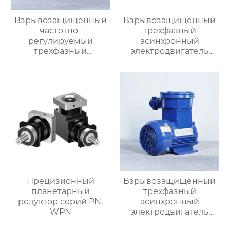
Взрывозащищенный
Взрывозащищенный
частотно-
трехфазный
регулируемый
асинхронный
трехфазный
электродвигатель
асинхронный
серии YBX5
электродвигатель
серии YBBP
Прецизионный
Взрывозащищенный
планетарный
трехфазный
редуктор серий PN,
асинхронный
WPN
электродвигатель
серии YBX3