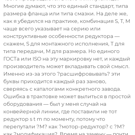
Многие думают, что это единый стандарт, типа
размера фланца или типа смазки. На деле же,
как я убедился на практике, комбинация S, T, M
чаще всего указывает на серию или
конструктивные особенности редуктора —
скажем, S для монтажного исполнения, T для
типа передачи, M для размера. Но единого
ГОСТа или ISO на эту маркировку нет, и каждый
производитель может вкладывать свой смысл.
Именно из-за этого ?расшифровывать? эти
буквы приходится каждый раз заново,
сверяясь с каталогами конкретного завода.
Ошибка в трактовке может вылиться в простой
оборудования — был у меня случай на
конвейерной линии, где поставили не тот
редуктор s t m
по моменту, потому что
перепутали ?M? как ?мотор-редуктор? с ?M?
как ?модификация?. Время на замену — почти