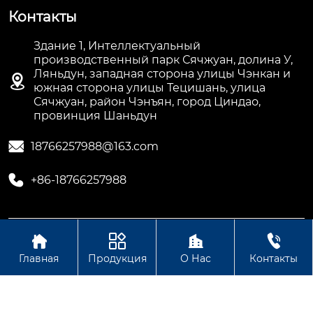
Контакты
Здание 1, Интеллектуальный
производственный парк Сячжуан, долина У,
Ляньдун, западная сторона улицы Чэнкан и

южная сторона улицы Тецишань, улица
Сячжуан, район Чэнъян, город Циндао,
провинция Шаньдун

18766257988@163.com

+86-18766257988




Авторское право©ООО Шаньдун Мэнню
Интеллектуальная Технология
Главная
Продукция
О Нас
Контакты