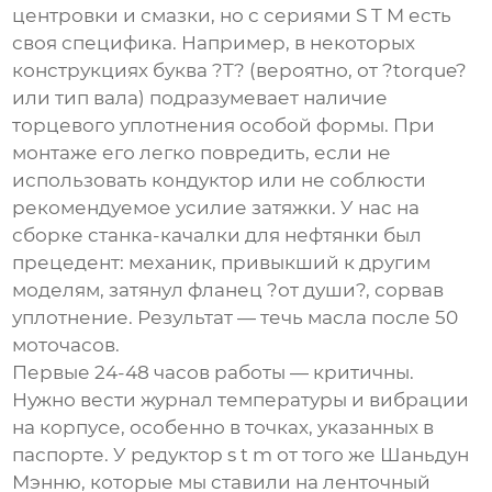
центровки и смазки, но с сериями S T M есть
своя специфика. Например, в некоторых
конструкциях буква ?T? (вероятно, от ?torque?
или тип вала) подразумевает наличие
торцевого уплотнения особой формы. При
монтаже его легко повредить, если не
использовать кондуктор или не соблюсти
рекомендуемое усилие затяжки. У нас на
сборке станка-качалки для нефтянки был
прецедент: механик, привыкший к другим
моделям, затянул фланец ?от души?, сорвав
уплотнение. Результат — течь масла после 50
моточасов.
Первые 24-48 часов работы — критичны.
Нужно вести журнал температуры и вибрации
на корпусе, особенно в точках, указанных в
паспорте. У
редуктор s t m
от того же Шаньдун
Мэнню, которые мы ставили на ленточный