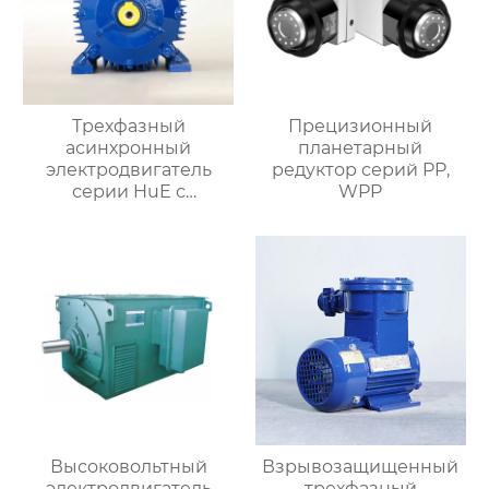
Трехфазный
Прецизионный
асинхронный
планетарный
электродвигатель
редуктор серий PP,
серии HuE с
WPP
подвижными лапами
Высоковольтный
Взрывозащищенный
электродвигатель
трехфазный