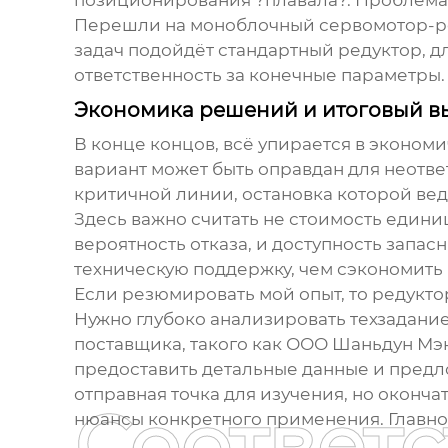
позиционирования ?плавала?. Проблема о
Перешли на моноблочный сервомотор-ре
задач подойдёт стандартный редуктор, д
ответственность за конечные параметры.
Экономика решений и итоговый в
В конце концов, всё упирается в эконом
вариант может быть оправдан для неотве
критичной линии, остановка которой вед
Здесь важно считать не стоимость единиц
вероятность отказа, и доступность запас
техническую поддержку, чем сэкономить 
Если резюмировать мой опыт, то
редуктор
Нужно глубоко анализировать техзадание
поставщика, такого как
ООО Шаньдун Мэн
предоставить детальные данные и предл
отправная точка для изучения, но оконч
Соответ
нюансы конкретного применения. Главное