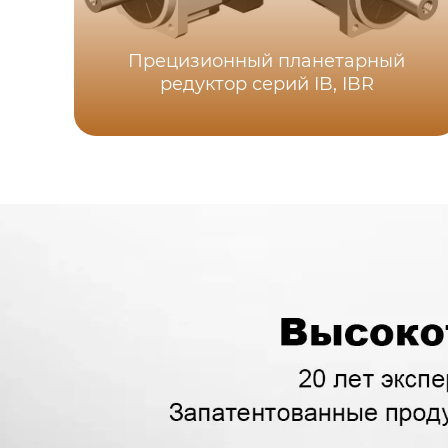
Прецизионный планетарный
редуктор серий IB, IBR