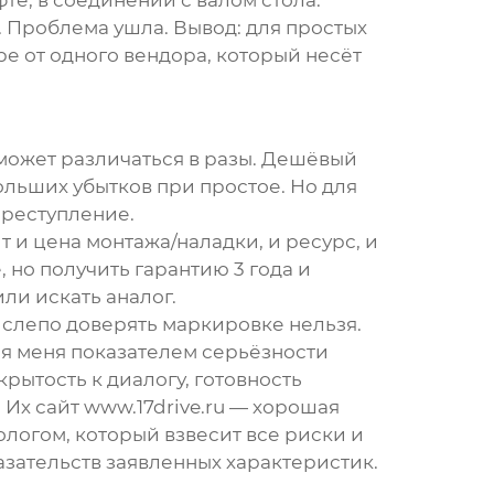
те, в соединении с валом стола.
Проблема ушла. Вывод: для простых
е от одного вендора, который несёт
может различаться в разы. Дешёвый
ольших убытков при простое. Но для
преступление.
т и цена монтажа/наладки, и ресурс, и
, но получить гарантию 3 года и
ли искать аналог.
 слепо доверять маркировке нельзя.
ля меня показателем серьёзности
ткрытость к диалогу, готовность
 Их сайт
www.17drive.ru
— хорошая
ологом, который взвесит все риски и
азательств заявленных характеристик.