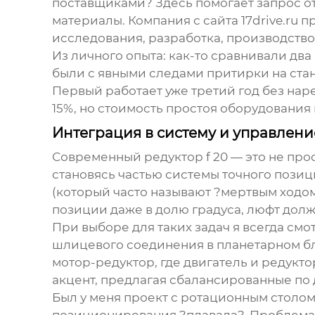
поставщиками? Здесь помогает запрос о
материалы. Компания с сайта
17drive.ru
пр
исследования, разработка, производство
Из личного опыта: как-то сравнивали дв
были с явными следами притирки на стан
Первый работает уже третий год без наре
15%, но стоимость простоя оборудования 
Интеграция в систему и управлени
Современный
редуктор f 20
— это не про
становясь частью системы точного позиц
(который часто называют ?мертвым ходом
позиции даже в долю градуса, люфт долж
При выборе для таких задач я всегда см
шлицевого соединения в планетарном бл
мотор-редуктор, где двигатель и редукт
акцент, предлагая сбалансированные по
Был у меня проект с ротационным столом