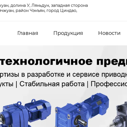
ан, долина У, Ляньдун, западная сторона
чжуан, район Чэнъян, город Циндао,
Главная
Продукция
Новости