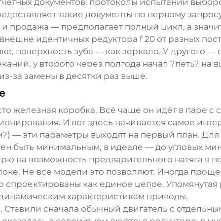
тчётных документов: протоколы испытаний выбор
едоставляет такие документы по первому запросу
 и продажа — предполагает полный цикл, а значит
а внешне идентичных
редуктора f 20
от разных пос
ке, поверхность зуба — как зеркало. У другого —
каний, у второго через полгода начал ?петь? на 
из-за замены в десятки раз выше.
е
сто железная коробка. Всё чаще он идёт в паре с
ионирования. И вот здесь начинается самое инте
?) — эти параметры выходят на первый план. Для 
ен быть минимальным, в идеале — до угловых мин
отрю на возможность предварительного натяга в 
оке. Не все модели это позволяют. Иногда проще
ор спроектированы как единое целое. Упомянутая 
 динамическим характеристикам приводы.
. Ставили сначала обычный двигатель с отдельн