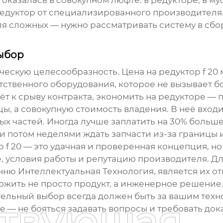
казалась в совокупном люфте: в редукторе, в муф
дуктор от специализированного производителя. 
ля сложных — нужно рассматривать систему в сбор
ыбор
ическую целесообразность. Цена на
редуктор f 20
тственного оборудования, которое не вызывает б
ёт к срыву контракта, экономить на редукторе — 
ы, а совокупную стоимость владения. В неё входи
ных частей. Иногда лучше заплатить на 30% больше
и потом неделями ждать запчасти из-за границы и
 f 20
— это удачная и проверенная концепция, но
, условия работы и репутацию производителя. Д
ню Интеллектуальная Технология
, является их о
ожить не просто продукт, а инженерное решение.
ательный выбор всегда должен быть за вашим техн
ствующая
 — не бояться задавать вопросы и требовать док