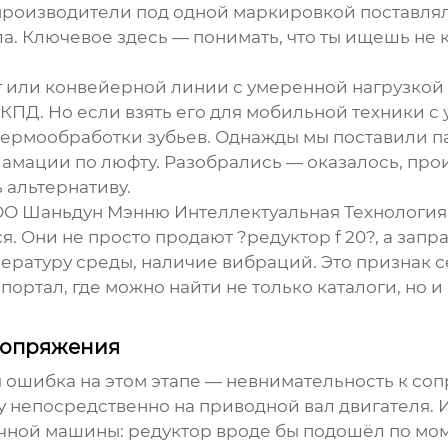
е производители под одной маркировкой поставля
а. Ключевое здесь — понимать, что ты ищешь не 
от или конвейерной линии с умеренной нагрузкой
КПД. Но если взять его для мобильной техники с
 термообработки зубьев. Однажды мы поставили 
ламации по люфту. Разобрались — оказалось, прои
 альтернативу.
О Шаньдун Мэнню Интеллектуальная Технология
я. Они не просто продают ?редуктор f 20?, а за
мпературу среды, наличие вибраций. Это признак с
портал, где можно найти не только каталоги, но 
сопряжения
я ошибка на этом этапе — невнимательность к со
у непосредственно на приводной вал двигателя.
ной машины: редуктор вроде бы подошёл по мом