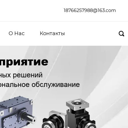
18766257988@163.com
О Hас
Контакты
