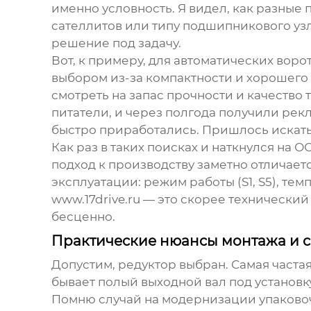
именно условность. Я видел, как разны
сателлитов или типу подшипникового узл
решение под задачу.
Вот, к примеру, для автоматических вор
выбором из-за компактности и хорошего 
смотреть на запас прочности и качество
питатели, и через полгода получили рек
быстро приработались. Пришлось искать
Как раз в таких поисках и наткнулся на
ОО
подход к производству заметно отличаетс
эксплуатации: режим работы (S1, S5), те
www.17drive.ru
— это скорее технический 
бесценно.
Практические нюансы монтажа и 
Допустим, редуктор выбран. Самая часта
бывает полый выходной вал под установк
Помню случай на модернизации упаковоч