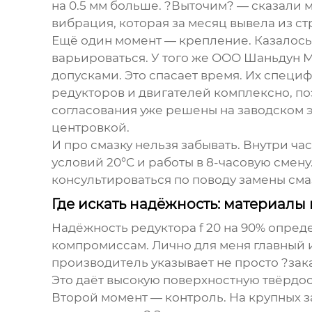
на 0.5 мм больше. ?Выточим? — сказали м
вибрация, которая за месяц вывела из с
Ещё один момент — крепление. Казалось
варьироваться. У того же
ООО Шаньдун М
допусками. Это спасает время. Их специф
редукторов и двигателей комплексно, по
согласования уже решены на заводском эт
центровкой.
И про смазку нельзя забывать. Внутри ча
условий 20°C и работы в 8-часовую смену
консультироваться по поводу замены сма
Где искать надёжность: материалы
Надёжность
редуктора f 20
на 90% опреде
компромиссам. Лично для меня главный 
производитель указывает не просто ?зак
Это даёт высокую поверхностную твёрдос
Второй момент — контроль. На крупных з