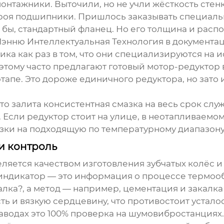
онтажники. Выточили, но не учли жёсткость стенк
троя подшипники. Пришлось заказывать специаль
 бы, стандартный фланец. Но его толщина и рас
энню Интеллектуальная Технология
в документац
ика как раз в том, что они специализируются на
этому часто предлагают готовый мотор-редуктор в
апе. Это дороже единичного редуктора, но зато 
сто залита консистентная смазка на весь срок слу
. Если редуктор стоит на улице, в неотапливаемом
зки на подходящую по температурному диапазону. 
 и контроль
ляется качеством изготовления зубчатых колёс и
индикатор — это информация о процессе термооб
алка?, а метод — например, цементация и закалк
ть и вязкую сердцевину, что противостоит устало
аводах это 100% проверка на шумовибростанциях.