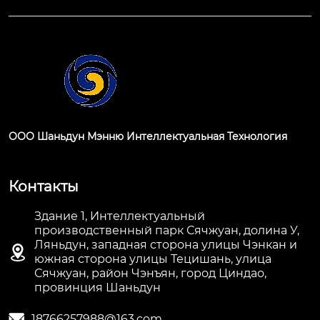
ООО Шаньдун Мэнню Интеллектуальная Технология
Контакты
Здание 1, Интеллектуальный
производственный парк Сячжуан, долина У,
Ляньдун, западная сторона улицы Чэнкан и

южная сторона улицы Тецишань, улица
Сячжуан, район Чэнъян, город Циндао,
провинция Шаньдун

18766257988@163.com