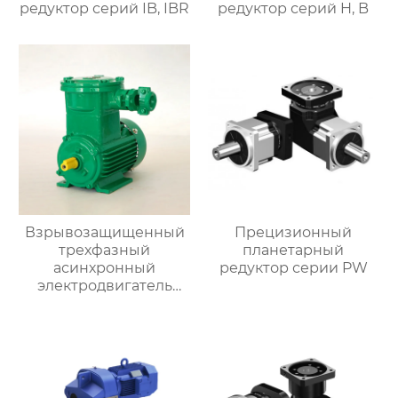
редуктор серий IB, IBR
редуктор серий H, B
Взрывозащищенный
Прецизионный
трехфазный
планетарный
асинхронный
редуктор серии PW
электродвигатель
серии YBX4