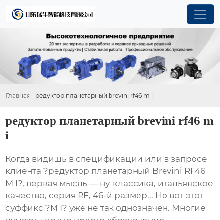
Главная
-
редуктор планетарный brevini rf46 m i
редуктор планетарный brevini rf46 m
i
Когда видишь в спецификации или в запросе
клиента ?редуктор планетарный Brevini RF46
M I?, первая мысль — ну, классика, итальянское
качество, серия RF, 46-й размер... Но вот этот
суффикс ?M I? уже не так однозначен. Многие