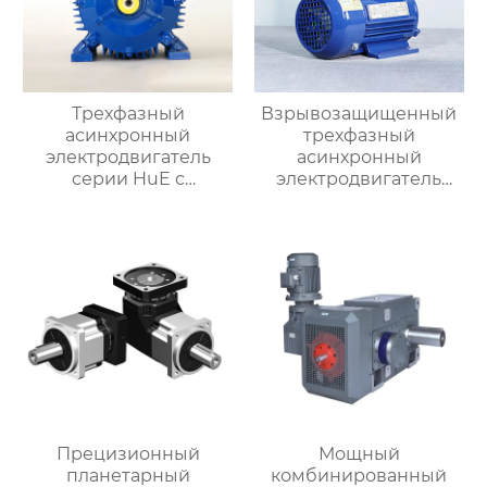
Трехфазный
Взрывозащищенный
асинхронный
трехфазный
электродвигатель
асинхронный
серии HuE с
электродвигатель
подвижными лапами
серии YBX3
Прецизионный
Мощный
планетарный
комбинированный