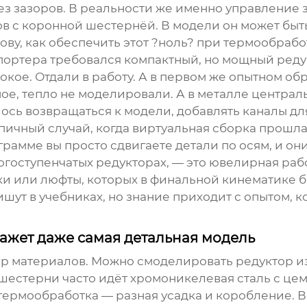
ез зазоров. В реальности же именно управление 
в с коронной шестернёй. В модели он может быть
ову, как обеспечить этот ?ноль? при термообрабо
нспортера требовался компактный, но мощный ред
кое. Отдали в работу. А в первом же опытном об
ное, тепло не моделировали. А в металле централ
ось возвращаться к модели, добавлять каналы дл
пичный случай, когда виртуальная сборка прошла
рамме вы просто сдвигаете детали по осям, и они
ногоступенчатых редукторах, — это ювелирная раб
 или люфты, которых в финальной кинематике быт
шут в учебниках, но знание приходит с опытом, 
кажет даже самая детальная модель
ор материалов. Можно смоделировать редуктор из 
шестерни часто идёт хромоникелевая сталь с цем
термообработка — разная усадка и коробление. 