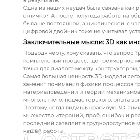
в результате.
Одна из наших неудач была связана как 
отлично?. А после полугода работы на о
была не постоянной, а циклической, с ч
цифровой двойник тоже не учитывал уст
Заключительные мысли: 3D как инс
Подводя черту, хочу сказать, что запрос ?
комплексный процесс, где трёхмерное м
точка для диалога между конструктором,
Самая большая ценность 3D-модели сего
заменит понимания физики процессов тре
материаловедении и теории механизмов.
многолетнего, подчас горького, опыта во
Поэтому, когда видишь красивую 3D-ани
множество итераций, проб, ошибок и реа
последний сателлит в труднодоступное м
Соответ
нашей работы.