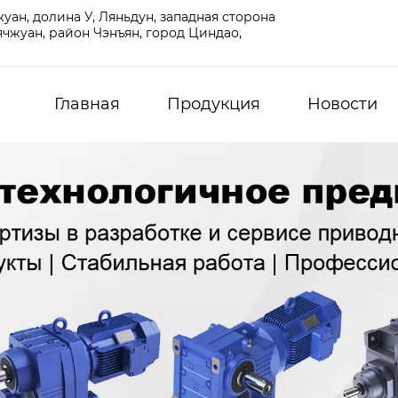
ан, долина У, Ляньдун, западная сторона
чжуан, район Чэнъян, город Циндао,
Главная
Продукция
Новости