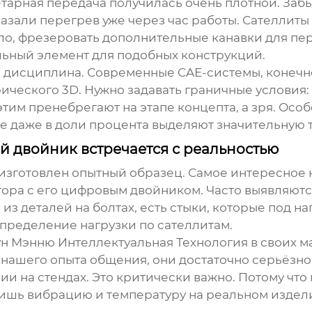
тарная передача
получилась очень плотной. Заб
азали перегрев уже через час работы. Сателлиты 
о, фрезеровать дополнительные канавки для пере
ельный элемент для подобных конструкций.
 дисциплина. Современные CAE-системы, конечно,
ического 3D. Нужно задавать граничные условия
 этим пренебрегают на этапе концепта, а зря. Ос
ие даже в доли процента выделяют значительную 
й двойник встречается с реальностью
 изготовлен опытный образец. Самое интересное
ора с его цифровым двойником. Часто выявляются
из деталей на болтах, есть стыки, которые под на
спределение нагрузки по сателлитам.
н Мэнню Интеллектуальная Технология
в своих м
 нашего опыта общения, они достаточно серьёзно 
ии на стендах. Это критически важно. Потому что
ришь вибрацию и температуру на реальном издели