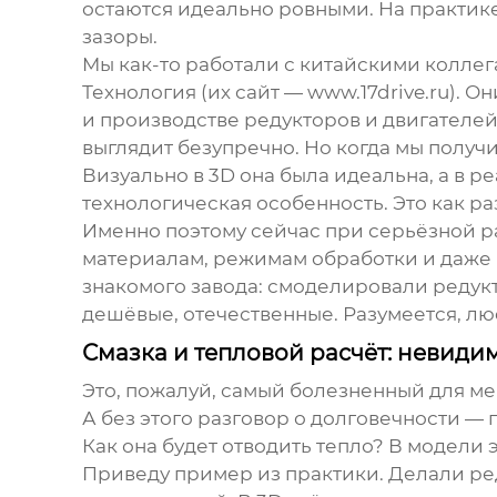
остаются идеально ровными. На практике
зазоры.
Мы как-то работали с китайскими коллег
Технология
(их сайт —
www.17drive.ru
). О
и производстве редукторов и двигателей
выглядит безупречно. Но когда мы получ
Визуально в 3D она была идеальна, а в р
технологическая особенность. Это как ра
Именно поэтому сейчас при серьёзной ра
материалам, режимам обработки и даже п
знакомого завода: смоделировали редукт
дешёвые, отечественные. Разумеется, лю
Смазка и тепловой расчёт: невидим
Это, пожалуй, самый болезненный для ме
А без этого разговор о долговечности — 
Как она будет отводить тепло? В модели э
Приведу пример из практики. Делали ред