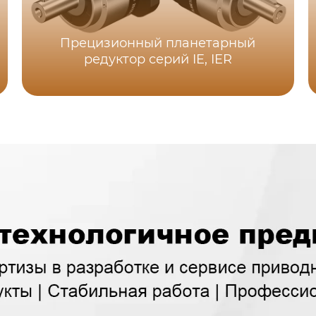
Прецизионный планетарный
редуктор серий IE, IER