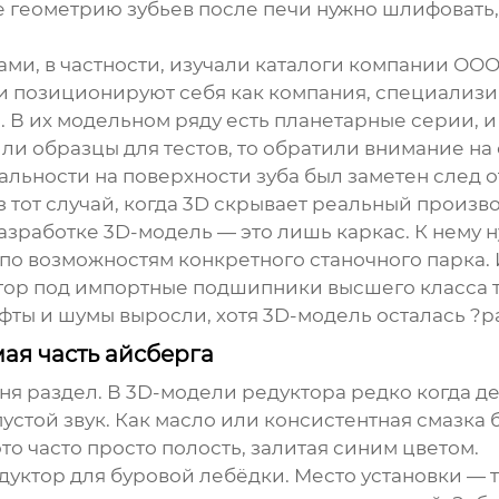
 геометрию зубьев после печи нужно шлифовать, 
ами, в частности, изучали каталоги компании
ООО
ни позиционируют себя как компания, специализ
. В их модельном ряду есть планетарные серии, и
или образцы для тестов, то обратили внимание на
еальности на поверхности зуба был заметен след
з тот случай, когда 3D скрывает реальный произ
зработке 3D-модель — это лишь каркас. К нему н
о возможностям конкретного станочного парка. И
ор под импортные подшипники высшего класса то
фты и шумы выросли, хотя 3D-модель осталась ?р
ая часть айсберга
ня раздел. В 3D-модели редуктора редко когда д
пустой звук. Как масло или консистентная смазка
то часто просто полость, залитая синим цветом.
уктор для буровой лебёдки. Место установки — т