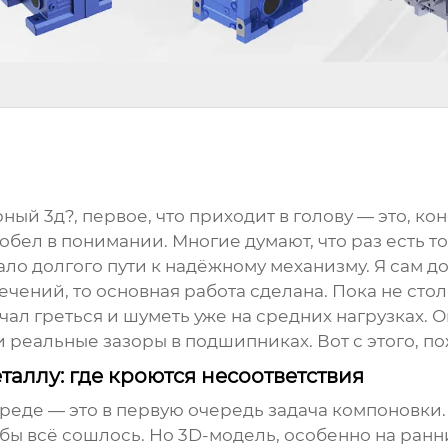
ый 3д?, первое, что приходит в голову — это, кон
ел в понимании. Многие думают, что раз есть точ
ало долгого пути к надёжному механизму. Я сам до
чений, то основная работа сделана. Пока не стол
л греться и шуметь уже на средних нагрузках. Ок
реальные зазоры в подшипниках. Вот с этого, пож
таллу: где кроются несоответствия
реде — это в первую очередь задача компоновки.
ы всё сошлось. Но 3D-модель, особенно на ранни