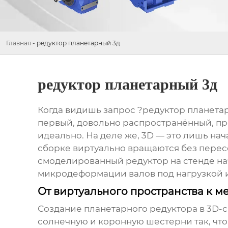
Главная
-
редуктор планетарный 3д
редуктор планетарный 3д
Когда видишь запрос ?редуктор планетарн
первый, довольно распространённый, проб
идеально. На деле же, 3D — это лишь нач
сборке виртуально вращаются без пересе
смоделированный редуктор на стенде нача
микродеформации валов под нагрузкой и 
От виртуального пространства к ме
Создание
планетарного редуктора
в 3D-с
солнечную и коронную шестерни так, чтоб