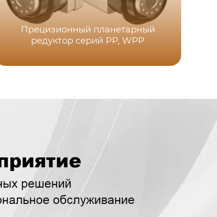
Прецизионный планетарный
редуктор серий PP, WPP