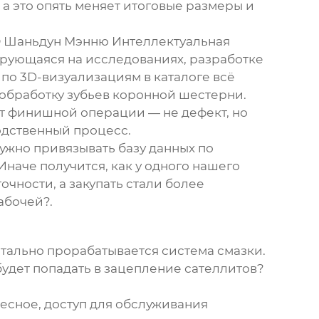
а это опять меняет итоговые размеры и
 Шаньдун Мэнню Интеллектуальная
ирующаяся на исследованиях, разработке
 по 3D-визуализациям в каталоге всё
 обработку зубьев коронной шестерни.
 от финишной операции — не дефект, но
водственный процесс.
ужно привязывать базу данных по
наче получится, как у одного нашего
чности, а закупать стали более
абочей?.
етально прорабатывается система смазки.
 будет попадать в зацепление сателлитов?
есное, доступ для обслуживания