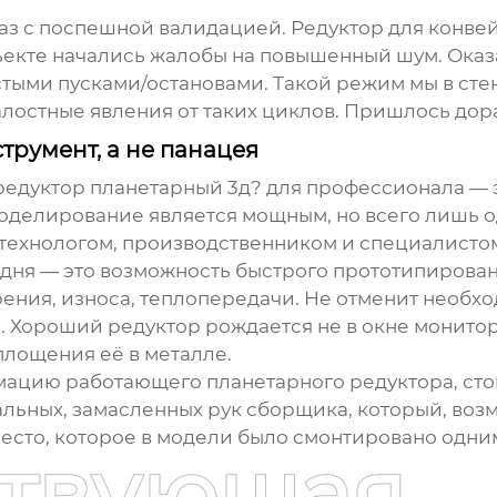
раз с поспешной валидацией. Редуктор для конве
бъекте начались жалобы на повышенный шум. Оказа
астыми пусками/остановами. Такой режим мы в сте
алостные явления от таких циклов. Пришлось дор
трумент, а не панацея
редуктор планетарный 3д
? для профессионала — э
оделирование является мощным, но всего лишь о
 технологом, производственником и специалисто
дня — это возможность быстрого прототипирован
ния, износа, теплопередачи. Не отменит необхо
 Хороший редуктор рождается не в окне монитор
площения её в металле.
мацию работающего планетарного редуктора, стои
льных, замасленных рук сборщика, который, возм
есто, которое в модели было смонтировано одним 
ствующая