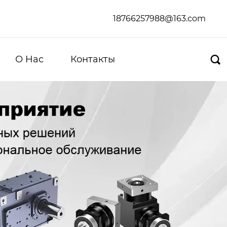
18766257988@163.com
О Hас
Контакты
