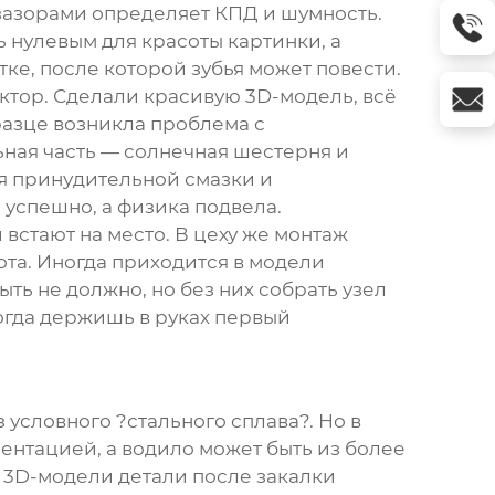
зазорами определяет КПД и шумность.
 нулевым для красоты картинки, а
тке, после которой зубья может повести.
уктор. Сделали красивую 3D-модель, всё
разце возникла проблема с
ьная часть — солнечная шестерня и
я принудительной смазки и
 успешно, а физика подвела.
 встают на место. В цеху же монтаж
ота. Иногда приходится в модели
ь не должно, но без них собрать узел
когда держишь в руках первый
условного ?стального сплава?. Но в
ентацией, а водило может быть из более
В 3D-модели детали после закалки