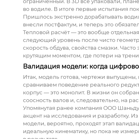
ограниченный. В 3D всё упаковали,
плане
во водиле. В итоге первые испытания пок
Пришлось экстренно дорабатывать водил
внесли постфактум, и теперь это обязат
Тепловой расчёт — это вообще отдельная
следующий уровень после чисто геометр
скорость обдува, свойства смазки. Часто
крутящим моментом, где потери на трен
Валидация модели: когда цифрово
Итак, модель готова, чертежи выпущены,
сравниваем поведение реального редукт
корпус — это монолит. В жизни он собран 
соосность валов и, следовательно, на ра
Упомянутая ранее компания
ООО Шаньду
акцент на исследования и разработку. Из
модели, вероятно, проходят этап валидац
идеальную кинематику, но пока не изме