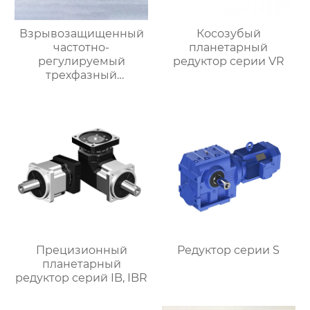
Взрывозащищенный
Косозубый
частотно-
планетарный
регулируемый
редуктор серии VR
трехфазный
асинхронный
электродвигатель
серии YBBP
Прецизионный
Редуктор серии S
планетарный
редуктор серий IB, IBR