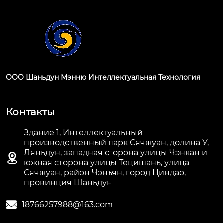
ООО Шаньдун Мэнню Интеллектуальная Технология
Контакты
Здание 1, Интеллектуальный
производственный парк Сячжуан, долина У,
Ляньдун, западная сторона улицы Чэнкан и

южная сторона улицы Тецишань, улица
Сячжуан, район Чэнъян, город Циндао,
провинция Шаньдун

18766257988@163.com