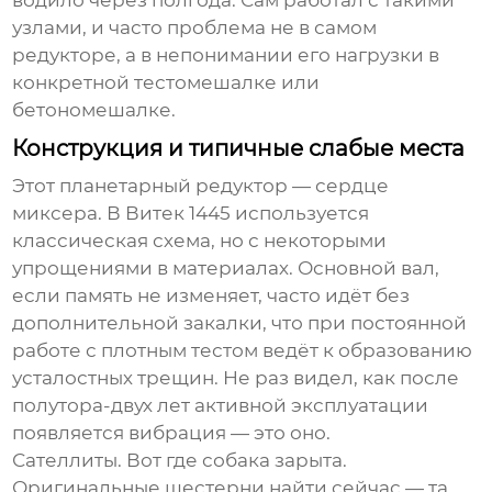
водило через полгода. Сам работал с такими
узлами, и часто проблема не в самом
редукторе, а в непонимании его нагрузки в
конкретной тестомешалке или
бетономешалке.
Конструкция и типичные слабые места
Этот планетарный редуктор — сердце
миксера. В Витек 1445 используется
классическая схема, но с некоторыми
упрощениями в материалах. Основной вал,
если память не изменяет, часто идёт без
дополнительной закалки, что при постоянной
работе с плотным тестом ведёт к образованию
усталостных трещин. Не раз видел, как после
полутора-двух лет активной эксплуатации
появляется вибрация — это оно.
Сателлиты. Вот где собака зарыта.
Оригинальные шестерни найти сейчас — та