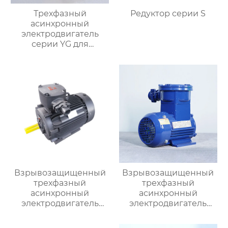
Трехфазный
Редуктор серии S
асинхронный
электродвигатель
серии YG для
роликовых столов
Взрывозащищенный
Взрывозащищенный
трехфазный
трехфазный
асинхронный
асинхронный
электродвигатель
электродвигатель
серии YBX5
серии YBX3