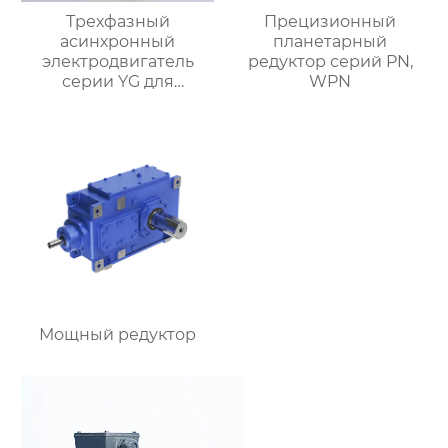
Трехфазный
Прецизионный
асинхронный
планетарный
электродвигатель
редуктор серий PN,
серии YG для
WPN
роликовых столов
Мощный редуктор