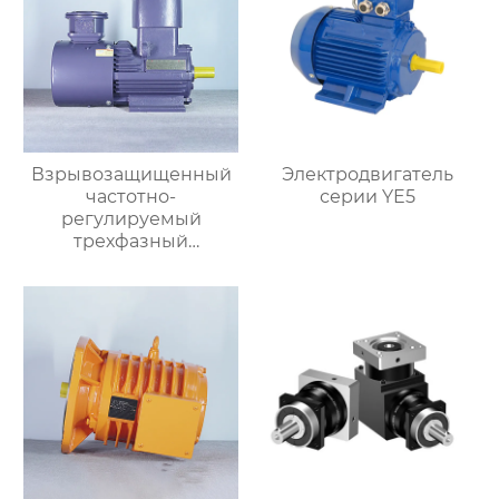
Взрывозащищенный
Электродвигатель
частотно-
серии YE5
регулируемый
трехфазный
асинхронный
электродвигатель
серии YBBP