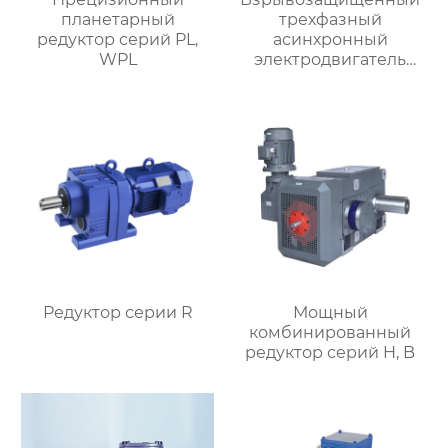
планетарный
трехфазный
редуктор серий PL,
асинхронный
WPL
электродвигатель
серии YBX4
Редуктор серии R
Мощный
комбинированный
редуктор серий H, B