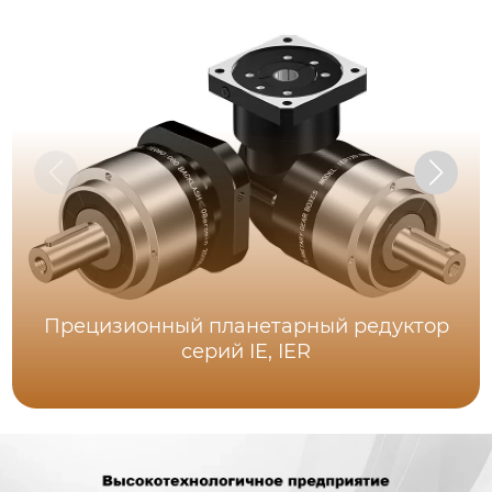
Прецизионный планетарный редуктор
серий IE, IER