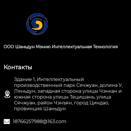
ООО Шаньдун Мэнню Интеллектуальная Технология
Контакты
Здание 1, Интеллектуальный
производственный парк Сячжуан, долина У,
Ляньдун, западная сторона улицы Чэнкан и

южная сторона улицы Тецишань, улица
Сячжуан, район Чэнъян, город Циндао,
провинция Шаньдун

18766257988@163.com