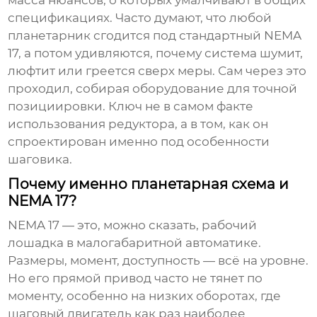
масса нюансов, о которых умалчивают в общих
спецификациях. Часто думают, что любой
планетарник сгодится под стандартный NEMA
17, а потом удивляются, почему система шумит,
люфтит или греется сверх меры. Сам через это
проходил, собирая оборудование для точной
позициировки. Ключ не в самом факте
использования редуктора, а в том, как он
спроектирован именно под особенности
шаговика.
Почему именно планетарная схема и
NEMA 17?
NEMA 17 — это, можно сказать, рабочий
лошадка в малогабаритной автоматике.
Размеры, момент, доступность — всё на уровне.
Но его прямой привод часто не тянет по
моменту, особенно на низких оборотах, где
шаговый двигатель как раз наиболее