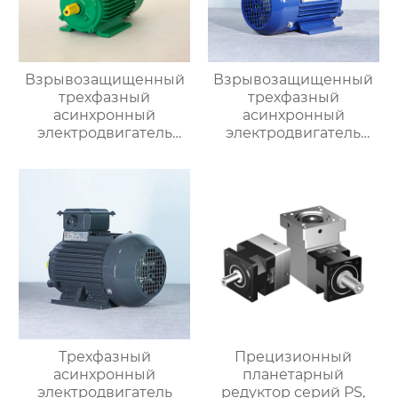
Взрывозащищенный
Взрывозащищенный
трехфазный
трехфазный
асинхронный
асинхронный
электродвигатель
электродвигатель
серии YB3
серии YBX3
Трехфазный
Прецизионный
асинхронный
планетарный
электродвигатель
редуктор серий PS,