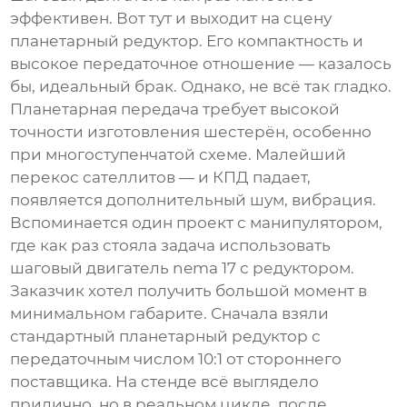
эффективен. Вот тут и выходит на сцену
планетарный редуктор
. Его компактность и
высокое передаточное отношение — казалось
бы, идеальный брак. Однако, не всё так гладко.
Планетарная передача требует высокой
точности изготовления шестерён, особенно
при многоступенчатой схеме. Малейший
перекос сателлитов — и КПД падает,
появляется дополнительный шум, вибрация.
Вспоминается один проект с манипулятором,
где как раз стояла задача использовать
шаговый двигатель nema 17
с редуктором.
Заказчик хотел получить большой момент в
минимальном габарите. Сначала взяли
стандартный планетарный редуктор с
передаточным числом 10:1 от стороннего
поставщика. На стенде всё выглядело
прилично, но в реальном цикле, после