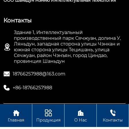
ООО Шаньдун Мэнню Интеллектуальная Технология
Контакты
Здание 1, Интеллектуальный
производственный парк Сячжуан, долина У,
Ляньдун, западная сторона улицы Чэнкан и

южная сторона улицы Тецишань, улица
Сячжуан, район Чэнъян, город Циндао,
провинция Шаньдун

18766257988@163.com

+86-18766257988




Авторское право©ООО Шаньдун Мэнню
Интеллектуальная Технология
Главная
Продукция
О Нас
Контакты