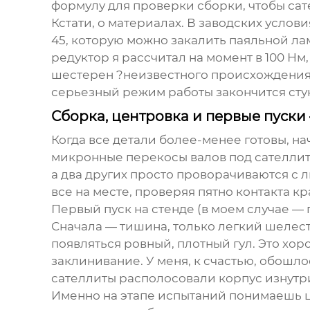
формулу для проверки сборки, чтобы сат
Кстати, о материалах. В заводских услов
45, которую можно закалить паяльной лам
редуктор я рассчитал на момент в 100 Нм,
шестерен ?неизвестного происхождения?.
серьезный режим работы закончится сту
Сборка, центровка и первые пуски
Когда все детали более-менее готовы, на
микронные перекосы валов под сателлита
а два других просто проворачиваются с
все на месте, проверяя пятно контакта кр
Первый пуск на стенде (в моем случае — 
Сначала — тишина, только легкий шелест.
появляться ровный, плотный гул. Это хор
заклинивание. У меня, к счастью, обошло
сателлиты располосовали корпус изнутри
Именно на этапе испытаний понимаешь ц