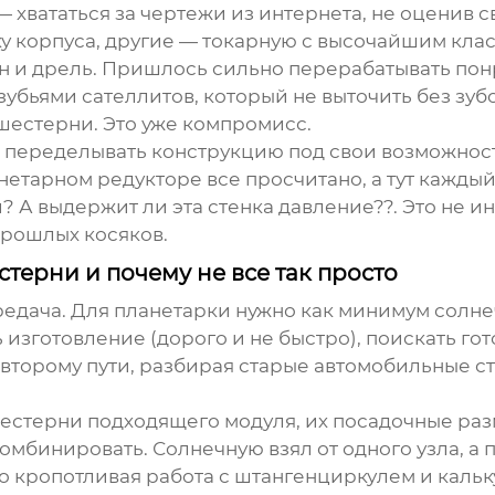
— хвататься за чертежи из интернета, не оценив 
 корпуса, другие — токарную с высочайшим класс
ен и дрель. Пришлось сильно перерабатывать по
зубьями сателлитов, который не выточить без зу
естерни. Это уже компромисс.
ь переделывать конструкцию под свои возможност
нетарном редукторе
все просчитано, а тут каждый
и? А выдержит ли эта стенка давление??. Это не и
прошлых косяков.
терни и почему не все так просто
редача. Для планетарки нужно как минимум солне
 изготовление (дорого и не быстро), поискать гот
 второму пути, разбирая старые автомобильные с
шестерни подходящего модуля, их посадочные раз
омбинировать. Солнечную взял от одного узла, а
о кропотливая работа с штангенциркулем и каль