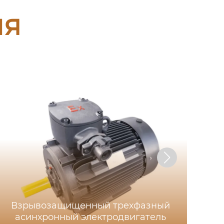
ия
Взрывозащищенный трехфазный
асинхронный электродвигатель