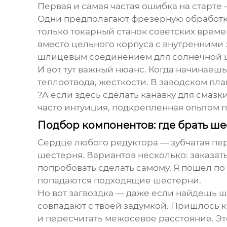
Первая и самая частая ошибка на старте 
Одни предполагают фрезерную обработку
только токарный станок советских врем
вместо цельного корпуса с внутренними 
шлицевым соединением для солнечной ш
И вот тут важный нюанс. Когда начинаеш
теплоотвода, жесткости. В заводском
пла
?А если здесь сделать канавку для смазк
часто интуиция, подкрепленная опытом 
Подбор компонентов: где брать шес
Сердце любого редуктора — зубчатая пе
шестерня. Вариантов несколько: заказать
попробовать сделать самому. Я пошел по
попадаются подходящие шестерни.
Но вот загвоздка — даже если найдешь 
совпадают с твоей задумкой. Пришлось к
и пересчитать межосевое расстояние. Эт