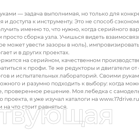
руками
— задача выполнимая, но только для конкр
и доступа к инструменту. Это не способ сэкономи
лучить именно то, что нужно, когда серийного вар
м просто сборка узла. Учишься видеть взаимосвя
е может увести зазоры в ноль), импровизироват
ает и в других проектах.
держится на серийном, качественном производстве
атиться к профи. Те же
редукторы и двигатели
от
гов и испытательных лабораторий. Своими руками 
ожного и разумно подходить к выбору: когда можн
ое, проверенное решение. Моя лебедка с самодел
о проекта, я уже изучал каталоги на
www.17drive.ru
ствующая
 на что стоит равняться.