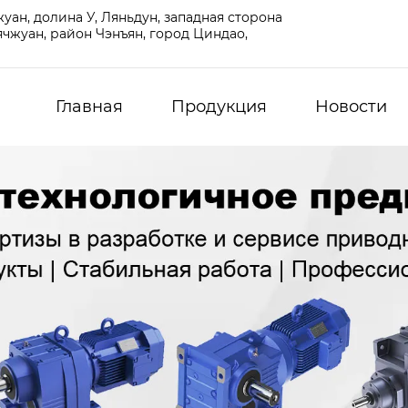
ан, долина У, Ляньдун, западная сторона
чжуан, район Чэнъян, город Циндао,
Главная
Продукция
Новости