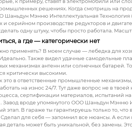
орые, к примеру, ставят в электромобили или сл
 промышленных решениях. Когда смотришь на про
О Шаньдун Мэнню Интеллектуальная Технология
 и серийном производстве редукторов и двигател
сделать одну штуку, чтобы просто работала. Мас
ться, а где — категорически нет
можно применять? В моем случае — лебедка для хоз
 Идеально. Также видел удачные самодельные пл
х механизмах антенн или солнечных батарей. То 
ся критически высокими.
— так это в ответственные промышленные механизм
отать на износ 24/7. Тут даже вопрос не в твоей 
цесса, сертификации материалов, испытаний на
и. Завод вроде упомянутого
ООО Шаньдун Мэнню И
й этап. В гараже ты гарантируешь только то, что 
Сделал для себя — запомнил все нюансы. А если
ждая деталь может быть уникальной, без замены. Э