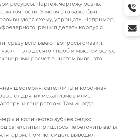
свои ресурсы. Чертеж чертежу рознь.
ом точности. У меня в гараже был
нравившуюся схему, упрощать. Например,
бофрезерного, решил делать корпус с
и, сразу всплывают вопросы смазки,
 узел — это десяток проб и мыслей вслух:
нженерный расчет в чистом виде, это
чная шестерня, сателлиты и коронная
овые от других механизмов или...
тартеры и генераторы. Там иногда
меры и количество зубьев редко
 под сателлиты пришлось переточить валы
кулятором. Помню, сидел, выводил