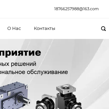
18766257988@163.com
О Hас
Контакты
