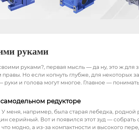
оими руками
оими руками?, первая мысль — да ну, это ж для з
м правы. Но если копнуть глубже, для некоторых з
 руки и голова могут многое. Главное — понимать,
о самодельном редукторе
 У меня, например, была старая лебедка, родной
дин серийный. Вот и появился этот зуд — собрат
 что модно, а из-за компактности и высокого пере