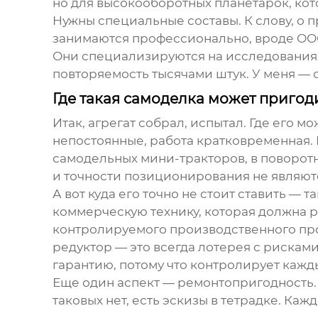
но для высокооборотных планетарок, кот
Нужны специальные составы. К слову, о
занимаются профессионально, вроде
ОО
Они специализируются на исследованиях
повторяемость тысячами штук. У меня — 
Где такая самоделка может пригоди
Итак, агрегат собрал, испытал. Где его 
непостоянные, работа кратковременная.
самодельных мини-тракторов, в поворотны
и точности позиционирования не являют
А вот куда его точно не стоит ставить 
коммерческую технику, которая должна раб
контролируемого производственного про
редуктор
— это всегда лотерея с рискам
гарантию, потому что контролирует кажды
Еще один аспект — ремонтопригодность. 
таковых нет, есть эскизы в тетрадке. Ка