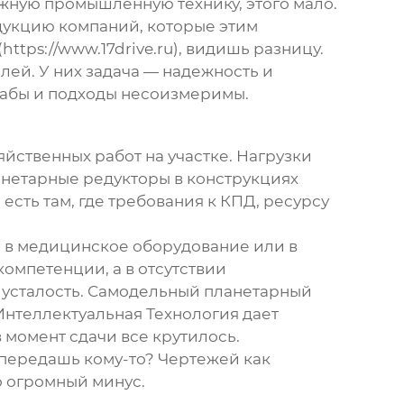
ожную промышленную технику, этого мало.
дукцию компаний, которые этим
(
https://www.17drive.ru
), видишь разницу.
ей. У них задача — надежность и
штабы и подходы несоизмеримы.
яйственных работ на участке. Нагрузки
анетарные редукторы в конструкциях
есть там, где требования к КПД, ресурсу
ы, в медицинское оборудование или в
компетенции, а в отсутствии
 усталость. Самодельный
планетарный
нтеллектуальная Технология
дает
в момент сдачи все крутилось.
 передашь кому-то? Чертежей как
то огромный минус.