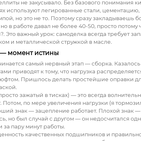
еллиты не закусывало. Без базового понимания ки
иях используют легированные стали, цементацию, 
пой, но это не то. Поэтому сразу закладываешь 
 но в работе давал не более 40-50, просто потому
 Это важный урок: самоделка всегда требует зап
ком и металлической стружкой в масле.
 — момент истины
чинается самый нервный этап — сборка. Казалось 
ми приводят к тому, что нагрузка распределяетс
 люфтом. Пришлось делать простейшие оправки дл
аской.
просто зажатый в тисках) — это всегда волнитель
 Потом, по мере увеличения нагрузки (я тормозил
оший знак — зацепление работает. Плохой знак —
сь, но был случай с другом — он недосчитался од
 за пару минут работы.
енность качественных подшипников и правильно