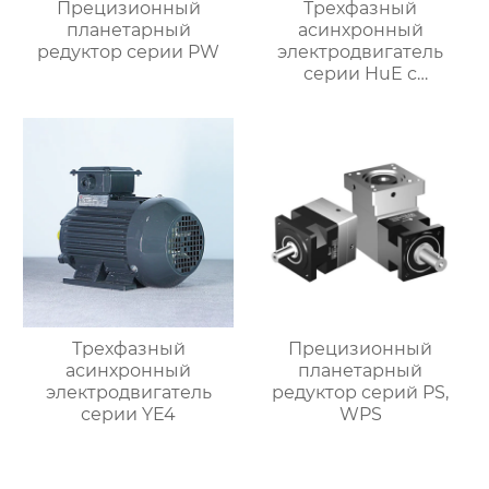
Прецизионный
Трехфазный
планетарный
асинхронный
редуктор серии PW
электродвигатель
серии HuE с
подвижными лапами
Трехфазный
Прецизионный
асинхронный
планетарный
электродвигатель
редуктор серий PS,
серии YE4
WPS