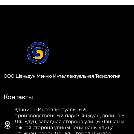
ООО Шаньдун Мэнню Интеллектуальная Технология
Контакты
Здание 1, Интеллектуальный
производственный парк Сячжуан, долина У,
Ляньдун, западная сторона улицы Чэнкан и

южная сторона улицы Тецишань, улица
Сячжуан, район Чэнъян, город Циндао,