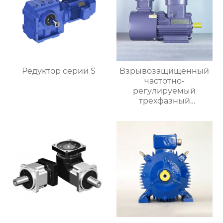
Редуктор серии S
Взрывозащищенный
частотно-
регулируемый
трехфазный
асинхронный
электродвигатель
серии YBBP