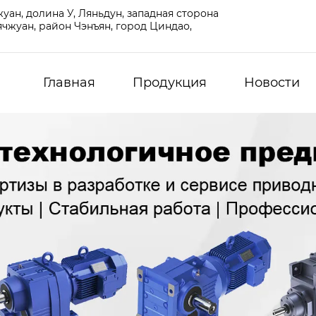
ан, долина У, Ляньдун, западная сторона
чжуан, район Чэнъян, город Циндао,
Главная
Продукция
Новости