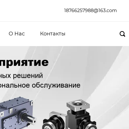
18766257988@163.com
О Hас
Контакты
