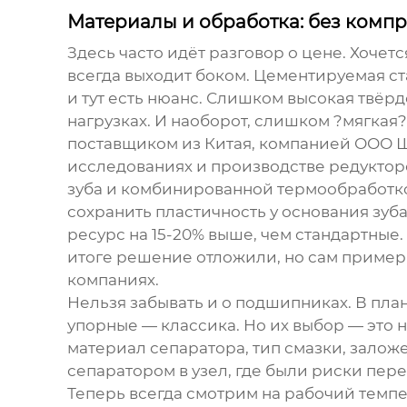
Материалы и обработка: без комп
Здесь часто идёт разговор о цене. Хочет
всегда выходит боком. Цементируемая ст
и тут есть нюанс. Слишком высокая твёр
нагрузках. И наоборот, слишком ?мягкая?
поставщиком из Китая, компанией
ООО Ш
исследованиях и производстве редуктор
зуба и комбинированной термообработкой
сохранить пластичность у основания зуб
ресурс на 15-20% выше, чем стандартные
итоге решение отложили, но сам пример 
компаниях.
Нельзя забывать и о подшипниках. В пл
упорные — классика. Но их выбор — это 
материал сепаратора, тип смазки, зало
сепаратором в узел, где были риски пере
Теперь всегда смотрим на рабочий темпе