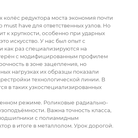
ых колёс
редуктора моста
экономия почти
 must have для ответственных узлов. Но
ит к хрупкости, особенно при ударных
то искусство. У нас был опыт с
ни как раз специализируются на
шестерён с модифицированным профилем
рочность в зоне зацепления, но
рных нагрузках их образцы показали
ерестройки технологической линии. В
тся в таких узкоспециализированных
уженном режиме. Роликовые радиально-
узоподъёмности. Важна точность класса,
в подшипники с полиамидным
тор в итоге в металлолом. Урок дорогой.