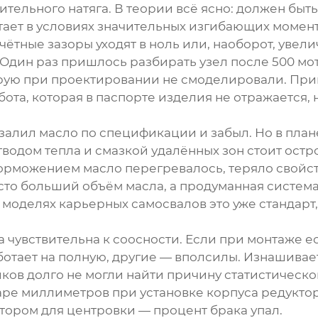
рительного натяга. В теории всё ясно: должен быт
тает в условиях значительных изгибающих момент
чётные зазоры уходят в ноль или, наоборот, увел
Один раз пришлось разбирать узел после 500 мот
рую при проектировании не смоделировали. При
бота, которая в паспорте изделия не отражается, 
 залил масло по спецификации и забыл. Но в
план
тводом тепла и смазкой удалённых зон стоит остр
орможением масло перегревалось, теряло свойств
то больший объём масла, а продуманная система 
оделях карьерных самосвалов это уже стандарт,
а чувствительна к соосности. Если при монтаже е
тает на полную, другие — вполсилы. Изнашивает
ков долго не могли найти причину статистическо
ре миллиметров при установке корпуса редуктора
ором для центровки — процент брака упал.