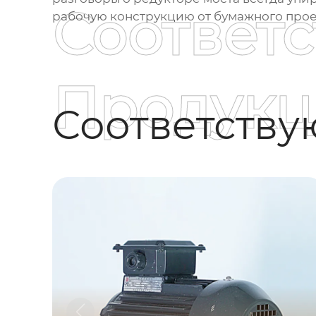
Соответ
рабочую конструкцию от бумажного прое
Продукц
Соответств