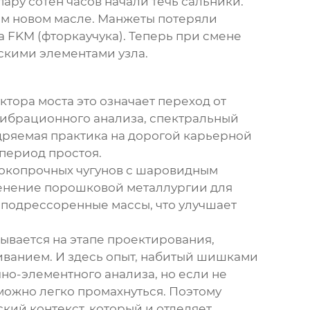
ару сотен часов начали течь сальники.
том новом масле. Манжеты потеряли
а FKM (фторкаучука). Теперь при смене
скими элементами узла.
ктора моста
это означает переход от
вибрационного анализа, спектральный
едряемая практика на дорогой карьерной
 период простоя.
сокопрочных чугунов с шаровидным
именение порошковой металлургии для
еподрессоренные массы, что улучшает
ывается на этапе проектирования,
иванием. И здесь опыт, набитый шишками
но-элементного анализа, но если не
 можно легко промахнуться. Поэтому
ский контекст, который и отделяет