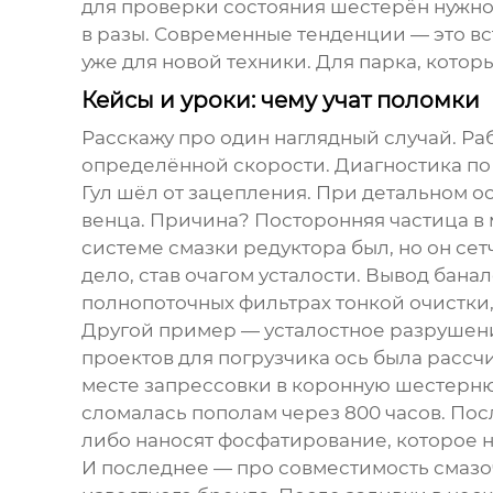
для проверки состояния шестерён нужно 
в разы. Современные тенденции — это вс
уже для новой техники. Для парка, котор
Кейсы и уроки: чему учат поломки
Расскажу про один наглядный случай. Раб
определённой скорости. Диагностика по
Гул шёл от зацепления. При детальном 
венца. Причина? Посторонняя частица в м
системе смазки редуктора был, но он се
дело, став очагом усталости. Вывод банал
полнопоточных фильтрах тонкой очистки,
Другой пример — усталостное разрушение 
проектов для погрузчика ось была рассч
месте запрессовки в коронную шестерню
сломалась пополам через 800 часов. По
либо наносят фосфатирование, которое 
И последнее — про совместимость смазо