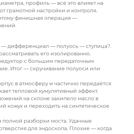
диаметра, профиль — всё это влияет на
ют грамотной настройки и контроля.
оэтому финишная операция —
нений.
ча — дифференциал — полуось — ступица?.
— рассматривать его изолированно.
 редуктор с большим передаточным
ние. Итог — скручивание полуоси или
орпус в атмосферу и частично передаётся
икает тепловой кумулятивный эффект.
можений на склоне закипело масло в
й кожух и переходить на синтетическое
з полной разборки моста. Удачные
отверстия для эндоскопа. Плохие — когда