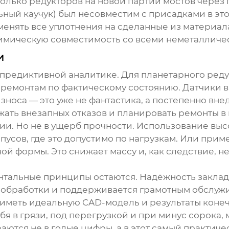
олько редукторов на новой партии мостов через п
ьный каучук) был несовместим с присадками в э
менять все уплотнения на сделанные из материал
имическую совместимость со всеми неметалличе
и
 предиктивной аналитике. Для
планетарного реду
ремонтам по фактическому состоянию. Датчики 
зноса — это уже не фантастика, а постепенно вн
жать внезапных отказов и планировать ремонты в
ии. Но не в ущерб прочности. Использование вы
рпусов, где это допустимо по нагрузкам. Или пр
й формы. Это снижает массу и, как следствие, н
нтальные принципы остаются. Надёжность заклад
 обработки и поддерживается грамотным обслуж
иметь идеальную CAD-модель и результаты конеч
ебя в грязи, под перегрузкой и при минус сорока,
аются не в голые цифры, а в этот самый практиче