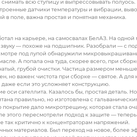
снимать всю ступицу и выпрессовывать полуось. 
троенные датчики температуры и вибрации, выво
ый в поле, важна простая и понятная механика.
отал на карьере, на самосвалах БелАЗ. На одной
 звуку — похоже на подшипник. Разобрали — с по
осмотре под лупой обнаружили микровыкрашивани
асле. А попала она туда, скорее всего, при сборк
тчатый, грубой очистки. Частица размером меньш
ен, но важен: чистота при сборке — святое. А для
 даже если это усложняет конструкцию.
оси сателлита. Казалось бы, простая деталь. Но 
итана правильно, но изготовлена с гальванически
 покрытие дало микротрещину, которая стала оча
сле этого пересмотрели подход к защите — тепер
не так критично к концентраторам напряжений.
чных материалов. Был переход на новое, более э