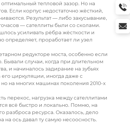
ь оптимальный тепловой зазор. Но на
ов. Если корпус недостаточно жёсткий,
ичиваются. Результат — либо закусывание,
очасов — сателлиты были со сколами.
шлось усиливать рёбра жёсткости и
но определяет, проработает ли узел
етарном редукторе
моста, особенно если
о. Бывали случаи, когда при длительном
а, и начиналось задирание на зубьях
его циркуляции, иногда даже с
 но на многих машинах поколения 2010-х
сть перекос, нагрузка между сателлитами
ся всё быстро и локально. Помню, на
го разброса ресурса. Оказалось, дело
 на ось давал ту самую несоосность.