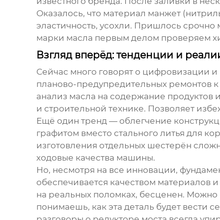
известного бренда. После заливки в неск
Оказалось, что материал манжет (нитрил
эластичность, усохли. Пришлось срочно 
марки масла первым делом проверяем х
Взгляд вперёд: тенденции и реали
Сейчас много говорят о цифровизации и
планово-предупредительных ремонтов к 
анализ масла на содержание продуктов и
и строительной технике. Позволяет избе
Ещё один тренд — облегчение конструкц
графитом вместо стального литья для ко
изготовления отдельных шестерён сложно
ходовые качества машины.
Но, несмотря на все инновации, фундаме
обеспечивается качеством материалов и
на реальных поломках, бесценен. Можно 
понимаешь, как эта деталь будет вести с
разговоры о
редукторе моста
всегда упир