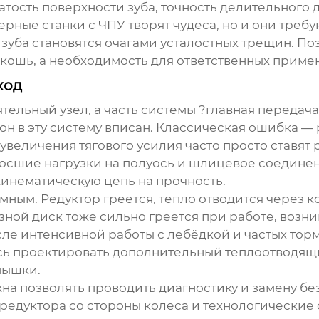
тость поверхности зуба, точность делительного 
ные станки с ЧПУ творят чудеса, но и они требу
зуба становятся очагами усталостных трещин. П
скошь, а необходимость для ответственных приме
ход
ятельный узел, а часть системы ?главная переда
к он в эту систему вписан. Классическая ошибка 
увеличения тягового усилия часто просто ставят
зросшие нагрузки на полуось и шлицевое соедине
кинематическую цепь на прочность.
мным. Редуктор греется, тепло отводится через к
зной диск тоже сильно греется при работе, возн
ле интенсивной работы с лебёдкой и частых тор
сь проектировать дополнительный теплоотводящи
пышки.
а позволять проводить диагностику и замену бе
едуктора со стороны колеса и технологические 