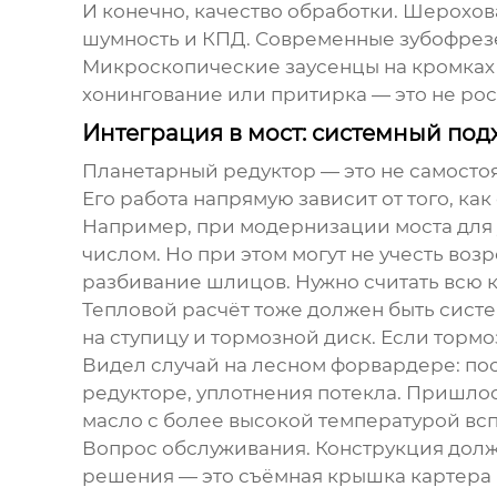
И конечно, качество обработки. Шерохова
шумность и КПД. Современные зубофрезер
Микроскопические заусенцы на кромках 
хонингование или притирка — это не ро
Интеграция в мост: системный под
Планетарный редуктор
— это не самосто
Его работа напрямую зависит от того, ка
Например, при модернизации моста для 
числом. Но при этом могут не учесть во
разбивание шлицов. Нужно считать всю 
Тепловой расчёт тоже должен быть систе
на ступицу и тормозной диск. Если тормо
Видел случай на лесном форвардере: пос
редукторе, уплотнения потекла. Пришло
масло с более высокой температурой вс
Вопрос обслуживания. Конструкция должн
решения — это съёмная крышка картера р