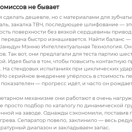
ромиссов не бывает
ся сделать дешевле, но с материалами для зубчат
аль, закалка ТВЧ, последующее шлифование — это
дость поверхности без вязкой сердцевины привод
 передача быстро изнашивается. Найти баланс — э
аньдун Мэнню Интеллектуальная Технология
. О
ов. Так вот, они предлагали для теста партию 
. Идея была в том, чтобы повысить контактную п
а. На стендовых испытаниях при циклических уда
. Но серийное внедрение упёрлось в стоимость п
показателен — прогресс идёт, и часто он рождае
анетарном механизме они работают в очень нагр
не просто подбор по каталогу по динамической гр
женной на заводе. Однажды сэкономили, постави
грева. Сепаратор повело, заклинило — весь редук
ратурный диапазон и закладываем запас.