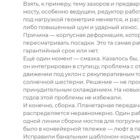
Взять, к примеру, тему зазоров и предва
мосту, особенно ведущем, редуктор рабо
под нагрузкой геометрия меняется, и рас
либо повышенный шум и ударный износ. 
Причина — корпусная деформация, кото
пересматривать посадки. Это та самая ра
гарантийный срок или нет.
Ещё один момент — смазка. Казалось бы,
он интегрирован в ступицу, проблема с о
движении под уклон с рекуперативным т
солнечной шестерни. Решение — не прос
принудительным охлаждением. На новых м
годов этой проблемы не избежали.
И конечно, сборка. Планетарная передач
распределяется неравномерно. Один рабо
одной линии сборки мостов для погрузчи
было в конвейерной тележке — люфт в па
Исправили банальным шаблоном-кондукт