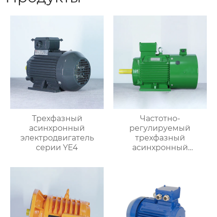
Трехфазный
Частотно-
асинхронный
регулируемый
электродвигатель
трехфазный
серии YE4
асинхронный
электродвигатель
серии YVF2