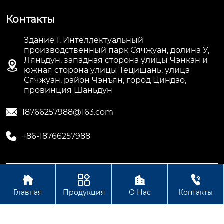
Контакты
Здание 1, Интеллектуальный
производственный парк Сячжуан, долина У,
Ляньдун, западная сторона улицы Чэнкан и

южная сторона улицы Тецишань, улица
Сячжуан, район Чэнъян, город Циндао,
провинция Шаньдун

18766257988@163.com

+86-18766257988




Авторское право©ООО Шаньдун Мэнню
Интеллектуальная Технология
Главная
Продукция
О Нас
Контакты