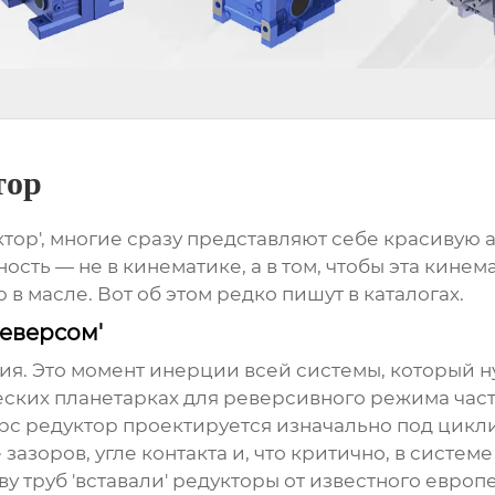
тор
уктор', многие сразу представляют себе красиву
ость — не в кинематике, а в том, чтобы эта кин
 в масле. Вот об этом редко пишут в каталогах.
реверсом'
ия. Это момент инерции всей системы, который ну
еских планетарках для реверсивного режима часто
рс редуктор
проектируется изначально под цикл
зазоров, угле контакта и, что критично, в систем
тву труб 'вставали' редукторы от известного евр