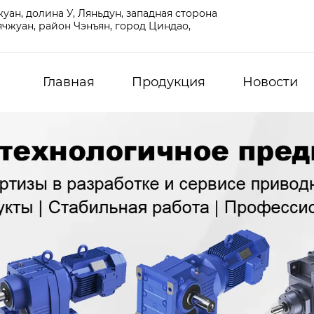
ан, долина У, Ляньдун, западная сторона
чжуан, район Чэнъян, город Циндао,
Главная
Продукция
Новости