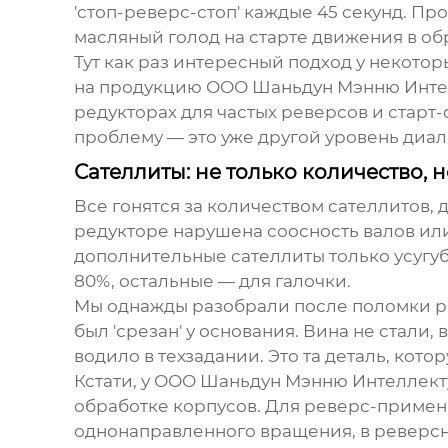
'стоп-реверс-стоп' каждые 45 секунд. Про
масляный голод на старте движения в об
Тут как раз интересный подход у некото
на продукцию
ООО Шаньдун Мэнню Интел
редукторах для частых реверсов и старт
проблему — это уже другой уровень диал
Сателлиты: не только количество, н
Все гонятся за количеством сателлитов, 
редукторе нарушена соосность валов или е
дополнительные сателлиты только усугуб
80%, остальные — для галочки.
Мы однажды разобрали после поломки ред
был 'срезан' у основания. Вина не стали,
водило в техзадании. Это та деталь, котор
Кстати, у
ООО Шаньдун Мэнню Интеллекту
обработке корпусов. Для реверс-примене
однонаправленного вращения, в реверсн