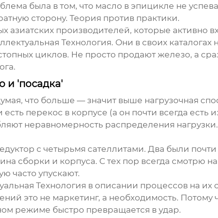
блема была в том, что масло в эпицикле не успева
ратную сторону. Теория против практики.
рых азиатских производителей, которые активно в
лектуальная Технология
. Они в своих каталогах 
-стопных циклов. Не просто продают железо, а с
ога.
о и 'посадка'
думая, что больше — значит выше нагрузочная спос
сть перекос в корпусе (а он почти всегда есть из
ляют неравномерность распределения нагрузки. 
уктор с четырьмя сателлитами. Два были почти бе
 вина сборки и корпуса. С тех пор всегда смотрю 
ую часто упускают.
альная Технология
в описании процессов на их 
ний это не маркетинг, а необходимость. Потому 
ом режиме быстро превращается в удар.