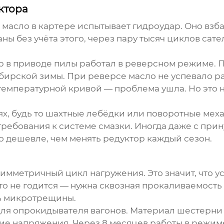
ктора
масло в картере испытывает гидроудар. Оно взба
 без учёта этого, через пару тысяч циклов сател
ор в приводе пилы работал в реверсном режиме.
бирской зимы. При реверсе масло не успевало р
температурной кривой — проблема ушла. Но это ну
х, будь то шахтные лебёдки или поворотные мех
ребования к системе смазки. Иногда даже с при
о дешевле, чем менять редуктор каждый сезон.
имметричный цикл нагружения. Это значит, что у
сто не годится — нужна сквозная прокаливаемость
ть микротрещины.
для опрокидывателя вагонов. Материал шестерни 
ие напряжения. Через 8 месяцев работы в режиме