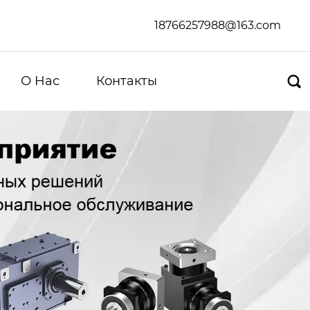
18766257988@163.com
О Hас
Контакты
