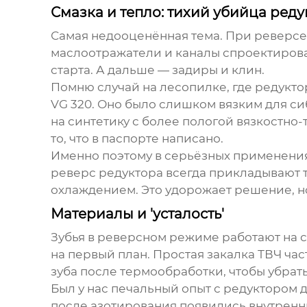
Смазка и тепло: тихий убийца реду
Самая недооценённая тема. При реверсе 
маслоотражатели и каналы спроектированы
старта. А дальше — задиры и клин.
Помню случай на лесопилке, где редукт
VG 320. Оно было слишком вязким для си
на синтетику с более пологой вязкостно-
то, что в паспорте написано.
Именно поэтому в серьёзных применения
реверс редуктора
всегда прикладывают т
охлаждением. Это удорожает решение, н
Материалы и 'усталость'
Зубья в реверсном режиме работают на с
на первый план. Простая закалка ТВЧ ча
зуба после термообработки, чтобы убра
Был у нас печальный опыт с редуктором 
после азотирования появились внутренн