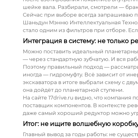
шейке вала. Разбирали, смотрели — брак
Сейчас при выборе всегда запрашиваю п
Шаньдун Мэнню Интеллектуальная Техно
стало одним из фильтров при отборе. Ес
Интеграция в систему: не только р
Можно поставить идеальный
планетарны
— через стандартную зубчатую. И вся раб
Поэтому правильный подход — рассматрив
иногда — гидромуфту. Всё зависит от ин
экскаватора в итоге выбрали схему с дву
она дойдёт до планетарной ступени.
На сайте
17drive.ru
видно, что компания п
поставщик компонентов. В контексте рев
даже самый хороший редуктор можно угр
Итог: не ищите волшебную коробк
Главный вывод за годы работы: не сущес