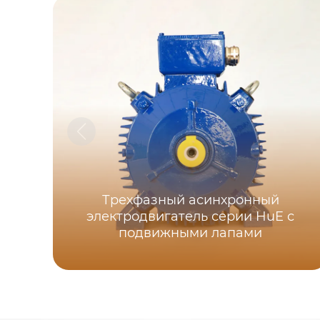
Трехфазный асинхронный
электродвигатель серии HuE с
подвижными лапами