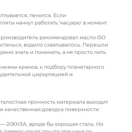
лтывается, пенится. Если
литы начнут работать 'насухую' в момент
 Производитель рекомендовал масло ISO
астечься, водило схватывалось. Перешли
жно знать и понимать, а не просто лить
анизмы кранов, к подбору
планетарного
нудительной циркуляцией и
сталостная прочность материала выходит
 и качественная доводка поверхности
— 20ХН3А, вроде бы хорошая сталь. Но
 'реверс-пауза' пошла трещина по