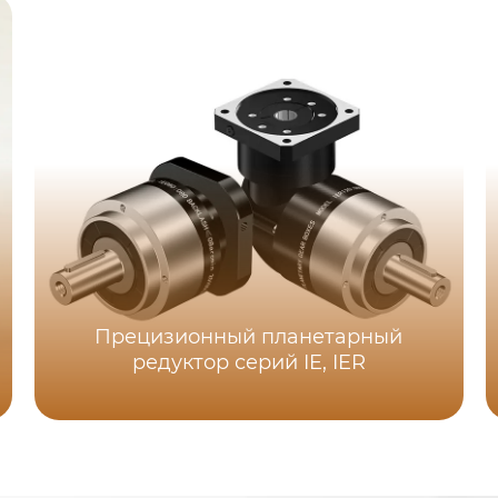
Прецизионный планетарный
редуктор серий IE, IER