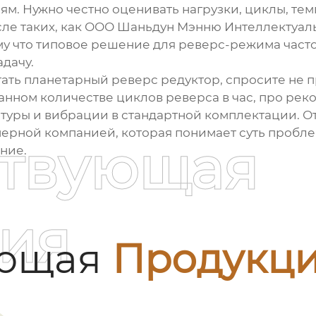
м. Нужно честно оценивать нагрузки, циклы, тем
ле таких, как
ООО Шаньдун Мэнню Интеллектуаль
му что типовое решение для реверс-режима часто
дачу.
гать
планетарный реверс редуктор
, спросите не 
аданном количестве циклов реверса в час, про ре
туры и вибрации в стандартной комплектации. От
ерной компанией, которая понимает суть проблемы
ствующая
ние.
ия
ующая
Продукц