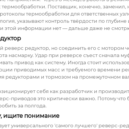
 термообработки. Поставщик, конечно, заменил,
ротоколы термообработки для ответственных узл
логия
, указывают контроль твёрдости по глубине 
ли этой информации нет — дальше даже не смотр
едуктор
й реверс редуктор
, но соединить его с мотором 
ота насмарку. Удар при реверсе съест сначала муф
ать привод как систему. Иногда стоит использо
ерции приводимых масс и требуемого времени ре
мя редукторами и тормозом на промежуточном вал
озиционирует себя как разработчик и производи
ерс-приводов это критически важно. Потому что
обить за полгода.
у, ищите понимание
твует универсального 'самого лучшего' реверс-р