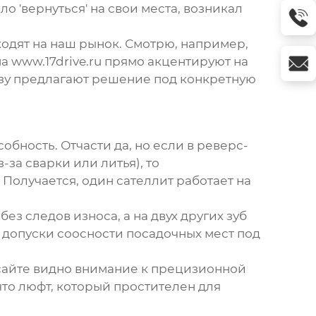
ло 'вернуться' на свои места, возникал
ходят на наш рынок. Смотрю, например,
на
www.17drive.ru
прямо акцентируют на
разу предлагают решение под конкретную
обность. Отчасти да, но если в реверс-
-за сварки или литья), то
Получается, один сателлит работает на
з следов износа, а на двух других зуб
на допуски соосности посадочных мест под
сайте видно внимание к прецизионной
что люфт, который простителен для