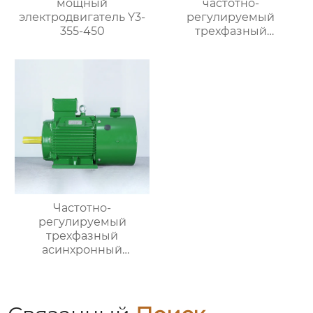
мощный
частотно-
электродвигатель Y3-
регулируемый
355-450
трехфазный
асинхронный
электродвигатель
серии YBBP
Частотно-
регулируемый
трехфазный
асинхронный
электродвигатель
серии YVF2