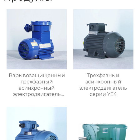
Взрывозащищенный
Трехфазный
трехфазный
асинхронный
асинхронный
электродвигатель
электродвигатель
серии YE4
серии YBX3