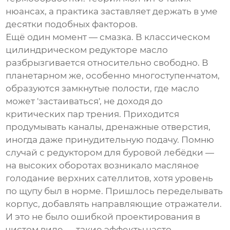
нюансах, а практика заставляет держать в уме
десятки подобных факторов.
Ещё один момент — смазка. В классическом
цилиндрическом редукторе масло
разбрызгивается относительно свободно. В
планетарном же, особенно многоступенчатом,
образуются замкнутые полости, где масло
может 'застаиваться', не доходя до
критических пар трения. Приходится
продумывать каналы, дренажные отверстия,
иногда даже принудительную подачу. Помню
случай с редуктором для буровой лебёдки —
на высоких оборотах возникало масляное
голодание верхних сателлитов, хотя уровень
по щупу был в норме. Пришлось переделывать
корпус, добавлять направляющие отражатели.
И это не было ошибкой проектирования в
чистом виде — такие эффекты часто