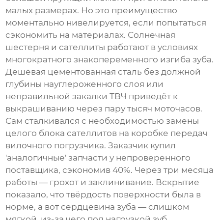
малых размерах. Но это преимущество
моментально нивелируется, если попытаться
сэкономить на материалах. Солнечная
шестерня и сателлиты работают в условиях
многократного знакопеременного изгиба зуба.
Дешёвая цементованная сталь без должной
глубины науглероженного слоя или
неправильной закалки ТВЧ приведёт к
выкрашиванию через пару тысяч моточасов.
Сам сталкивался с необходимостью замены
целого блока сателлитов на коробке передач
вилочного погрузчика. Заказчик купил
'аналогичные' запчасти у непроверенного
поставщика, сэкономив 40%. Через три месяца
работы — грохот и заклинивание. Вскрытие
показало, что твёрдость поверхности была в
норме, а вот сердцевина зуба — слишком
мягкой, из-за чего под нагрузкой зуб