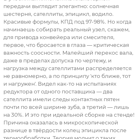
передачи выглядит элегантно: солнечная
шестерня, сателлиты, эпицикл, водило.
Красивые формулы, КПД под 97-98%. Но когда
начинаешь собирать реальный узел, скажем,
для привода конвейера или смесителя,
первое, что бросается в глаза — критическая
важность соосности. Малейший перекос вала,
даже в пределах допуска по чертежу, и
нагрузка между сателлитами распределяется
не равномерно, а по принципу 'кто ближе, тот
и нагружен'. Видел как-то на испытаниях
редуктора от одного поставщика — два
сателлита имели следы контактных пятен
почти по всей ширине зуба, а третий — лишь
на 30%. И это при идеальной сборке на стенде!
Причина оказалась в микроскопической
разнице в твёрдости колец эпицикла после
термообработки. Теория молчит о таких