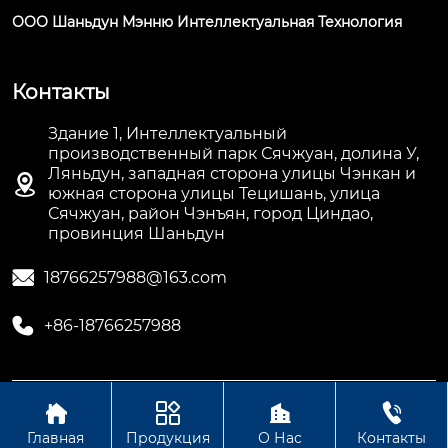
ООО Шаньдун Мэнню Интеллектуальная Технология
Контакты
Здание 1, Интеллектуальный
производственный парк Сячжуан, долина У,
Ляньдун, западная сторона улицы Чэнкан и

южная сторона улицы Тецишань, улица
Сячжуан, район Чэнъян, город Циндао,
провинция Шаньдун

18766257988@163.com

+86-18766257988




Авторское право©ООО Шаньдун Мэнню
Интеллектуальная Технология
Главная
Продукция
О Нас
Контакты