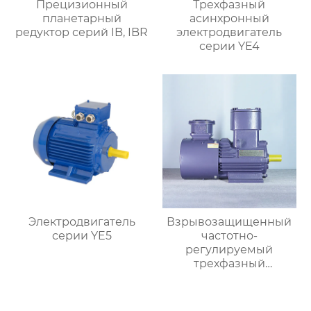
Прецизионный
Трехфазный
планетарный
асинхронный
редуктор серий IB, IBR
электродвигатель
серии YE4
Электродвигатель
Взрывозащищенный
серии YE5
частотно-
регулируемый
трехфазный
асинхронный
электродвигатель
серии YBBP