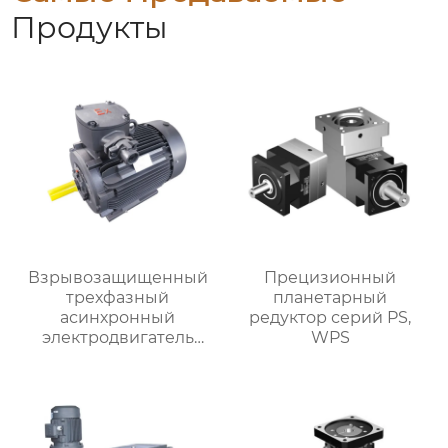
Продукты
Взрывозащищенный
Прецизионный
трехфазный
планетарный
асинхронный
редуктор серий PS,
электродвигатель
WPS
серии YBX5