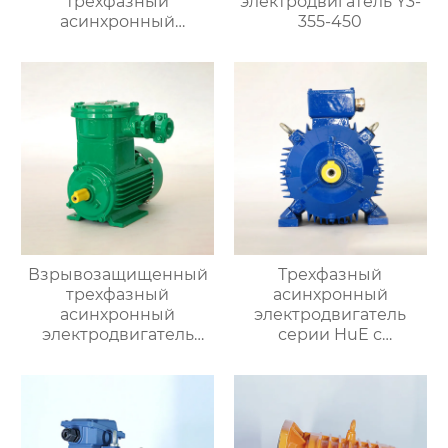
трехфазный
электродвигатель Y3-
асинхронный
355-450
электродвигатель
серии YVF2
Взрывозащищенный
Трехфазный
трехфазный
асинхронный
асинхронный
электродвигатель
электродвигатель
серии HuE с
серии YB3
подвижными лапами