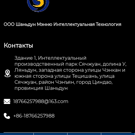
ООО Шаньдун Мэнню Интеллектуальная Технология
Контакты
Здание 1, Интеллектуальный
производственный парк Сячжуан, долина У,
Ляньдун, западная сторона улицы Чэнкан и

южная сторона улицы Тецишань, улица
Сячжуан, район Чэнъян, город Циндао,
провинция Шаньдун

18766257988@163.com

+86-18766257988