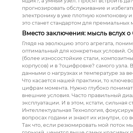
ящик?, а умный узел. Просят встроить да
прогнозировать обслуживание и избегать
электронику в уже плотную компоновку и
это станет стандартом для премиальных 
Вместо заключения: мысль вслух о
Глядя на эволюцию этого агрегата, пони
оптимальный для конкретных условий. О
(более износостойкие стали, композитн
корпусов) и в ?оцифровке? самого узла. 
данными о нагрузках и температуре за ве
Что касается нашей практики, то ключево
цифрам момента. Нужно глубоко понимать,
внешние условия. Часто правильный диал
эксплуатации. И в этом, кстати, сильна
Интеллектуальная Технология
, фокусиру
вопросах годами и знают их изнутри, со
Так что, если резюмировать мой поток мы
горький, ценится выше самых красивых р