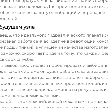
тчики температуры масла, вибрации, датчик оборо
 внезапных поломок. Для производителя это выз
 обеспечить её защиту от вибраций и перепадов
моделей.
 будущем узла
маешь, что идеального
гидравлического планетар
сновная работа сейчас идёт не в революции конс
ые подшипники), в улучшении качества изготовле
Возможно, скоро мы придём к тому, что каждый р
сь срок службы.
й вывод прост: нельзя проектировать и выбирать 
 в какой системе он будет работать: каков характ
ог с инженерами заказчика на этапе подбора спа
я сторона специализированных производителей, ко
ются не на всём подряд, а именно на редукторах и
 всеми подводными камнями.
слей, — это сложный, живой механизм, где каждая
асчётных моделей. И именно этот опыт, а не прос