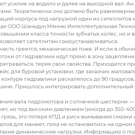
ают усилие на водило и далее на выходной вал. А
ами. Теоретически оно должно быть равномерным
ий корпуса под нагрузкой один из сателлитов мо
дах
ООО Шаньдун Мэнню Интеллектуальная Техно
повышении класса точности зубчатых колёс, но и
позволяет сателлитам самоустанавливаться.
часть греется, механическая тоже. И если в обыч
отоки от гидравлики идут прямо в зону зацеплени
регреваться, теряя свои свойства. Приходится п
ейс для буровой установки, где заказчик жаловал
контуре гидравлики раскалялось до 90 градусов, 
шине. Пришлось интегрировать дополнительный 
нения вала гидромотора и солнечной шестерни — в
ет, но под высоким давлением (иногда до 350-40
о грязь, это потеря КПД и риск вымывания смазки
лов для манжет, пока не остановились на одном
такие динамические нагрузки. Информацию о под