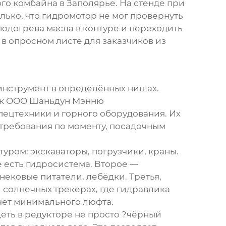
го комбайна в Заполярье. На стенде при
олько, что гидромотор не мог провернуть
одогрева масла в контуре и переходить
 в опросном листе для заказчиков из
 инструмент в определённых нишах.
ак
ООО Шаньдун Мэнню
спецтехники и горного оборудования. Их
 требования по моменту, посадочным
уром: экскаваторы, погрузчики, краны.
е есть гидросистема. Второе —
ековые питатели, лебёдки. Третья,
 солнечных трекерах, где гидравлика
чёт минимального люфта.
деть в редукторе не просто ?чёрный