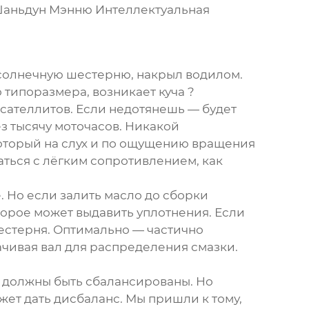
аньдун Мэнню Интеллектуальная
 солнечную шестерню, накрыл водилом.
типоразмера, возникает куча ?
сателлитов. Если недотянешь — будет
з тысячу моточасов. Никакой
который на слух и по ощущению вращения
аться с лёгким сопротивлением, как
. Но если залить масло до сборки
торое может выдавить уплотнения. Если
 шестерня. Оптимально — частично
рачивая вал для распределения смазки.
 должны быть сбалансированы. Но
жет дать дисбаланс. Мы пришли к тому,