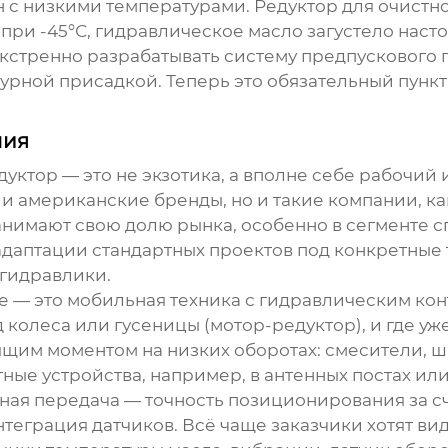
 с низкими температурами. Редуктор для очистно
, при -45°С, гидравлическое масло загустело наст
кстренно разрабатывать систему предпускового п
урной присадкой. Теперь это обязательный пункт
ния
дуктор
— это не экзотика, а вполне себе рабочий
и американские бренды, но и такие компании, к
занимают свою долю рынка, особенно в сегменте 
адаптации стандартных проектов под конкретные
гидравлики.
 — это мобильная техника с гидравлическим конт
 колеса или гусеницы (мотор-редуктор), и где уж
щим моментом на низких оборотах: смесители, шн
ые устройства, например, в антенных постах или
рная передача — точность позиционирования за с
нтеграция датчиков. Всё чаще заказчики хотят ви