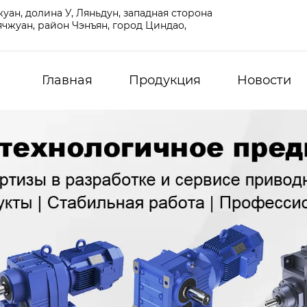
ан, долина У, Ляньдун, западная сторона
чжуан, район Чэнъян, город Циндао,
Главная
Продукция
Новости