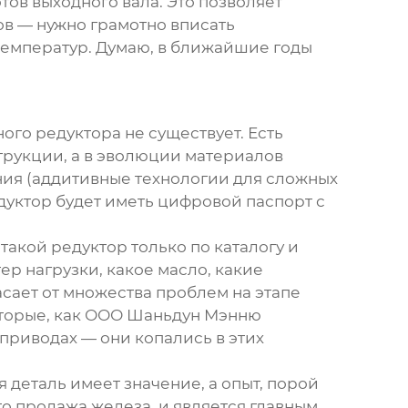
тов выходного вала. Это позволяет
ов — нужно грамотно вписать
 температур. Думаю, в ближайшие годы
ного редуктора
не существует. Есть
трукции, а в эволюции материалов
ния (аддитивные технологии для сложных
едуктор будет иметь цифровой паспорт с
такой редуктор только по каталогу и
ер нагрузки, какое масло, какие
сает от множества проблем на этапе
торые, как
ООО Шаньдун Мэнню
 приводах — они копались в этих
 деталь имеет значение, а опыт, порой
то продажа железа, и является главным