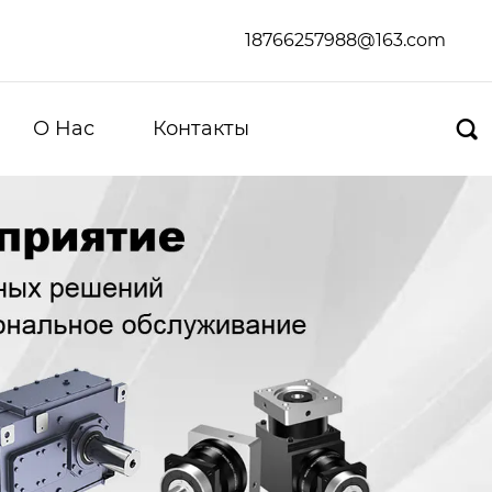
18766257988@163.com
О Hас
Контакты
