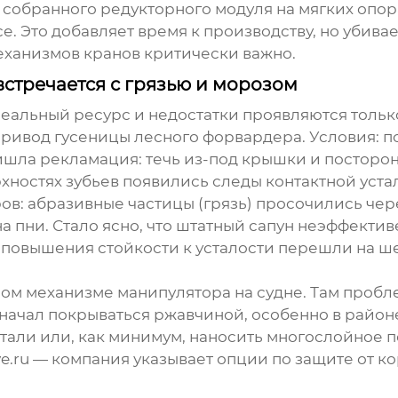
собранного редукторного модуля на мягких опора
. Это добавляет время к производству, но убивае
ханизмов кранов критически важно.
встречается с грязью и морозом
еальный ресурс и недостатки проявляются тольк
ривод гусеницы лесного форвардера. Условия: по
шла рекламация: течь из-под крышки и посторонн
хностях зубьев появились следы контактной уста
в: абразивные частицы (грязь) просочились чере
а пни. Стало ясно, что штатный сапун неэффектив
 повышения стойкости к усталости перешли на 
ом механизме манипулятора на судне. Там пробле
а начал покрываться ржавчиной, особенно в район
али или, как минимум, наносить многослойное по
e.ru
— компания указывает опции по защите от к