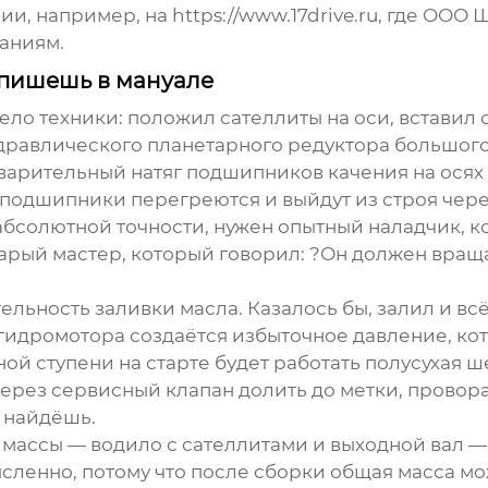
нии, например, на
https://www.17drive.ru
, где
ООО Ш
аниям.
 опишешь в мануале
ело техники: положил сателлиты на оси, вставил
дравлического планетарного редуктора
большого 
варительный натяг подшипников качения на осях 
подшипники перегреются и выйдут из строя чере
абсолютной точности, нужен опытный наладчик, 
тарый мастер, который говорил: ?Он должен вращ
льность заливки масла. Казалось бы, залил и всё
гидромотора создаётся избыточное давление, ко
рной ступени на старте будет работать полусухая
 через сервисный клапан долить до метки, прово
е найдёшь.
массы — водило с сателлитами и выходной вал —
сленно, потому что после сборки общая масса мо