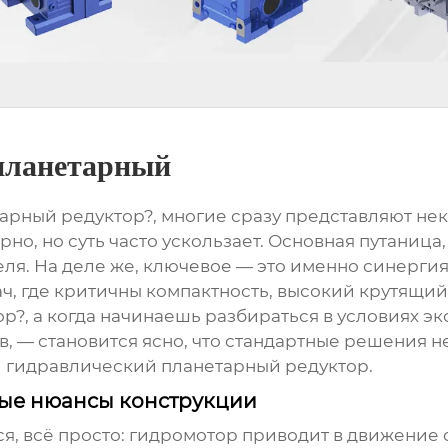
планетарный
рный редуктор?, многие сразу представляют нек
но, но суть часто ускользает. Основная путаница,
еля. На деле же, ключевое — это именно синерг
, где критичны компактность, высокий крутящий
р?, а когда начинаешь разбираться в условиях э
 — становится ясно, что стандартные решения не к
й
гидравлический планетарный редуктор
.
ные нюансы конструкции
тся, всё просто: гидромотор приводит в движение