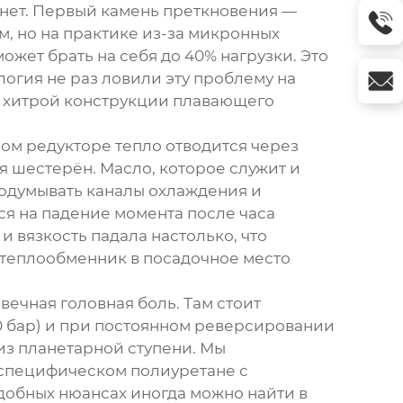
н нет. Первый камень преткновения —
, но на практике из-за микронных
жет брать на себя до 40% нагрузки. Это
логия
не раз ловили эту проблему на
 в хитрой конструкции плавающего
ном редукторе тепло отводится через
я шестерён. Масло, которое служит и
родумывать каналы охлаждения и
ся на падение момента после часа
и вязкость падала настолько, что
теплообменник в посадочное место
ечная головная боль. Там стоит
0 бар) и при постоянном реверсировании
 из планетарной ступени. Мы
 специфическом полиуретане с
обных нюансах иногда можно найти в