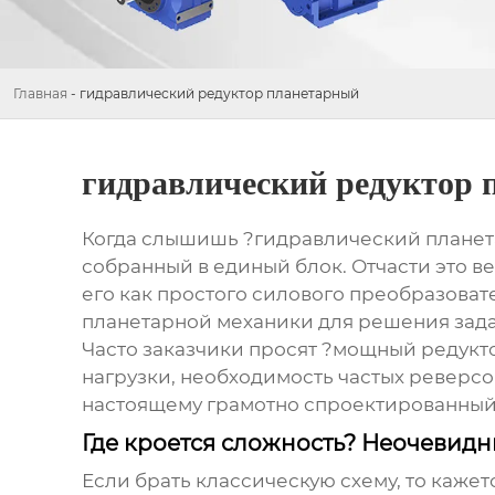
Главная
-
гидравлический редуктор планетарный
гидравлический редуктор 
Когда слышишь ?гидравлический планета
собранный в единый блок. Отчасти это вер
его как простого силового преобразоват
планетарной механики для решения задач
Часто заказчики просят ?мощный редукто
нагрузки, необходимость частых реверсов,
настоящему грамотно спроектированны
Где кроется сложность? Неочевид
Если брать классическую схему, то каже