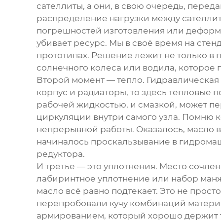
сателлиты, а они, в свою очередь, перед
распределение нагрузки между сателлит
погрешностей изготовления или деформац
убивает ресурс. Мы в своё время на стен
прототипах. Решение лежит не только в 
солнечного колеса или водила, которое 
Второй момент — тепло. Гидравлическая 
корпус и радиаторы, то здесь тепловые п
рабочей жидкостью, и смазкой, может пе
циркуляции внутри самого узла. Помню к
непрерывной работы. Оказалось, масло в 
начиналось проскальзывание в гидрома
редуктора.
И третье — это уплотнения. Место сочле
лабиринтное уплотнение или набор манж
масло всё равно подтекает. Это не прост
перепробовали кучу комбинаций материа
армированием, который хорошо держит 